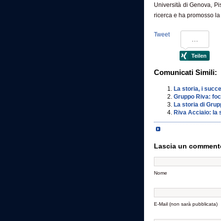
Università di Genova, Pis
ricerca e ha promosso la 
Tweet
Comunicati Simili:
La storia, i succ
Gruppo Riva: focu
La storia di Grup
Riva Acciaio: la 
Lascia un comment
Nome
E-Mail (non sarà pubblicata)