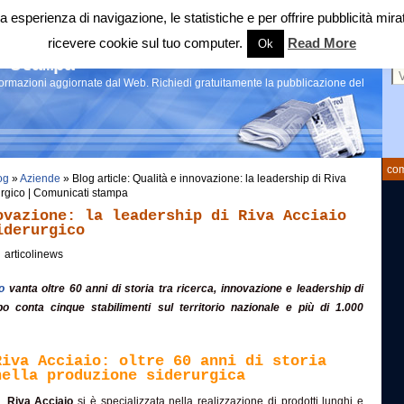
 tua esperienza di navigazione, le statistiche e per offrire pubblicità 
ricevere cookie sul tuo computer.
Read More
Ok
Ce
 stampa
nformazioni aggiornate dal Web. Richiedi gratuitamente la pubblicazione del
com
og
»
Aziende
» Blog article: Qualità e innovazione: la leadership di Riva
rurgico | Comunicati stampa
ovazione: la leadership di Riva Acciaio
iderurgico
articolinews
o
vanta oltre 60 anni di storia tra ricerca, innovazione e leadership di
po conta cinque stabilimenti sul territorio nazionale e più di 1.000
Riva Acciaio: oltre 60 anni di storia
nella produzione siderurgica
a,
Riva Acciaio
si è specializzata nella realizzazione di prodotti lunghi e