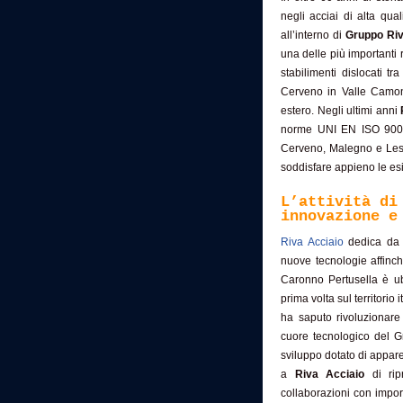
negli acciai di alta qua
all’interno di
Gruppo Ri
una delle più importanti 
stabilimenti dislocati 
Cerveno in Valle Camoni
estero. Negli ultimi anni
norme UNI EN ISO 9001 
Cerveno, Malegno e Leseg
soddisfare appieno le esi
L’attività di
innovazione e
Riva Acciaio
dedica da s
nuove tecnologie affinch
Caronno Pertusella è ubi
prima volta sul territorio
ha saputo rivoluzionare 
cuore tecnologico del Gr
sviluppo dotato di appar
a
Riva Acciaio
di ripr
collaborazioni con import