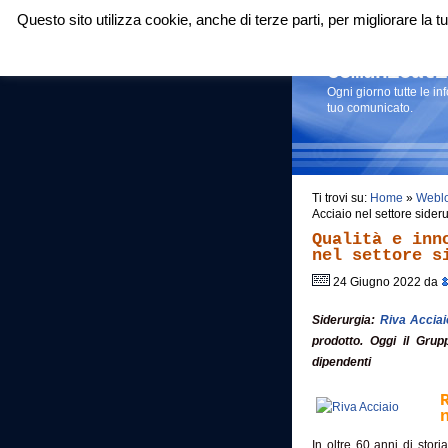
Questo sito utilizza cookie, anche di terze parti, per migliorare la
Login
|
RSS
|
Comunicati
Ogni giorno tutte le i
tuo comunicato.
Ti trovi su:
Home
»
Webl
Acciaio nel settore side
Qualità e inn
nel settore s
24 Giugno 2022 da
Siderurgia:
Riva Acciai
prodotto. Oggi il Grup
dipendenti
In oltre 60 anni di stori