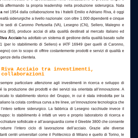
lità affermando la propria leadership nella produzione siderurgica. Nata
va
nel 1954 dalla collaborazione tra i fratelli Emilio e Adriano Riva, è oggi
realtà siderurgiche a livello nazionale: con oltre 1.000 dipendenti e cinque
tra le sedi di Caronno Pertusella (VA), Lesegno (CN), Sellero, Malegno e
ca (BS), produce acciai di alta qualità destinati al mercato italiano ed
Riva Acciaio
ha adottato un sistema di gestione della qualità basato sulle
(per lo stabilimento di Sellero) e IATF 16949 (per quelli di Caronno,
no) con lo scopo di offrire costantemente prodotti e servizi di qualità e
genze della clientela.
 Riva Acciaio tra investimenti,
 collaborazioni
empre particolare attenzione agli investimenti in ricerca e sviluppo di
é la produzione dei prodotti e dei servizi sia orientata all’innovazione. A
cato lo stabilimento storico del Gruppo, in cui è stata introdotta per la
 italiano la colata continua curva a tre linee, un’innovazione tecnologica che
l’intero settore siderurgico. La fabbrica di Lesegno racchiude invece il
uppo: lo stabilimento è infatti un vero e proprio laboratorio di ricerca e
ecchiature sofisticate e all’avanguardia come il Gleeble 3800 che consente
odurre l’intero ciclo di lavorazione dell’acciaio. Grazie alle diverse
anti centri universitari come il Politecnico di Milano e quello di Torino, le