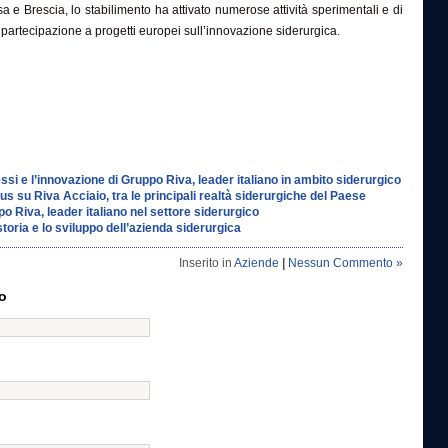
a e Brescia, lo stabilimento ha attivato numerose attività sperimentali e di
partecipazione a progetti europei sull’innovazione siderurgica.
essi e l’innovazione di Gruppo Riva, leader italiano in ambito siderurgico
s su Riva Acciaio, tra le principali realtà siderurgiche del Paese
po Riva, leader italiano nel settore siderurgico
storia e lo sviluppo dell’azienda siderurgica
Inserito in
Aziende
|
Nessun Commento »
o