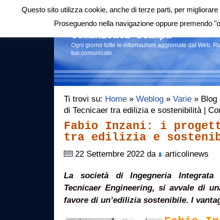
Questo sito utilizza cookie, anche di terze parti, per migliorare 
Login
|
RSS
|
Proseguendo nella navigazione oppure premendo "ok"
Comunicati stampa
Ogni giorno tutte le informazioni aggiornate dal Web. R
tuo comunicato.
Ti trovi su:
Home
»
Weblog
»
Varie
» Blog a
di Tecnicaer tra edilizia e sostenibilità | 
Fabio Inzani: i proget
tra edilizia e sosteni
22 Settembre 2022 da
articolinews
La società di Ingegneria Integrat
Tecnicaer Engineering, si avvale di u
favore di un’edilizia sostenibile. I vantag