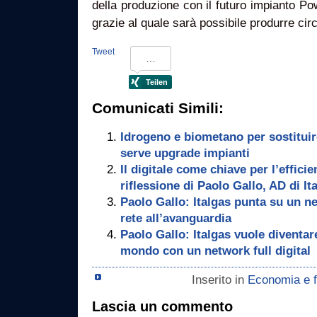
della produzione con il futuro impianto Po
grazie al quale sarà possibile produrre cir
Tweet
Comunicati Simili:
Idrogeno e biometano per sostituir
serve upgrade impianti
Il digitale come chiave per l’effici
riflessione di Paolo Gallo, AD di It
Paolo Gallo: Italgas punta su un ne
rete all’avanguardia
Paolo Gallo: Italgas vuole diventare
mondo con un network full digital
Inserito in
Economia e f
Lascia un commento