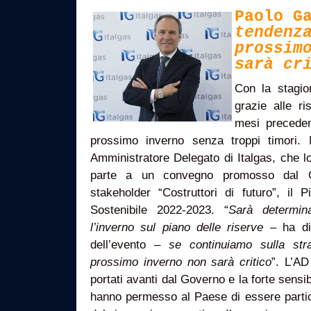
Paolo G
tendenz
prossim
sarà cr
Con la stagio
grazie alle r
mesi preceden
prossimo inverno senza troppi timori.
Amministratore Delegato di Italgas, che 
parte a un convegno promosso dal G
stakeholder “Costruttori di futuro”, il 
Sostenibile 2022-2023. “
Sarà determin
l’inverno sul piano delle riserve
– ha dic
dell’evento –
se continuiamo sulla str
prossimo inverno non sarà critico
”. L’AD
portati avanti dal Governo e la forte sensibili
hanno permesso al Paese di essere partic