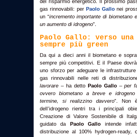
del risparmio energetico. Il prossimo pas
gas rinnovabili: per
Paolo Gallo
nei pross
un “
incremento importante di biometano e
un aumento di idrogeno
”.
Paolo Gallo: verso una
sempre più green
Da qui a dieci anni il biometano e soprat
sempre più competitivi. E il Paese dovrà 
uno sforzo per adeguare le infrastrutture 
gas rinnovabili nelle reti di distribuzio
lavorare
– ha detto
Paolo Gallo
–
per f
ovvero biometano a breve e idrogeno
termine, si realizzino davvero
”. Non è
dell’idrogeno rientri tra i principali ob
Creazione di Valore Sostenibile di Ital
guidato da
Paolo Gallo
intende infat
distribuzione al 100% hydrogen-ready, o