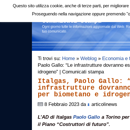
Questo sito utilizza cookie, anche di terze parti, per migliorare 
Login
|
RSS
|
Proseguendo nella navigazione oppure premendo "ok"
Comunicati stampa
Ogni giorno tutte le informazioni aggiornate dal Web. R
tuo comunicato.
Ti trovi su:
Home
»
Weblog
»
Economia e 
Paolo Gallo: “Le infrastrutture dovranno e
idrogeno” | Comunicati stampa
Italgas, Paolo Gallo: 
infrastrutture dovrann
per biometano e idroge
8 Febbraio 2023 da
articolinews
L’AD di Italgas
Paolo Gallo
a Torino per
il Piano “Costruttori di futuro”.