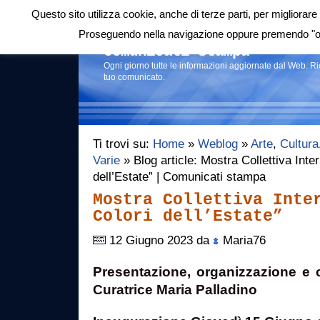
Questo sito utilizza cookie, anche di terze parti, per migliorare 
Login
|
RSS
|
Proseguendo nella navigazione oppure premendo "ok"
Comunicati stampa
Ogni giorno tutte le informazioni aggiornate dal Web. R
tuo comunicato.
Ti trovi su:
Home
»
Weblog
»
Arte
,
Cultura
Varie
» Blog article: Mostra Collettiva Inter
dell’Estate” | Comunicati stampa
Mostra Collettiva Inte
Colori dell’Estate”
12 Giugno 2023 da
Maria76
Presentazione, organizzazione e c
Curatrice Maria Palladino