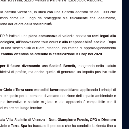
 Advisory Firm, Studio Melloni & Partners e TZ&A Studio Associato.
la cantina vicentina, in linea con una filosofia adottata fin dal 1999 che
rritorio come un luogo da proteggere sia fisicamente che idealmente,
ne del valore della sostenibilità.
ER è frutto di una
piena comunanza di valori
e basata su
temi legati alla
ecologica
,
all’innovazione tout court e alla responsabilità sociale
. Dopo
o di una sostenibilità di filiera, creando una catena di approvvigionamento
a cantina vicentina ha ottenuto la certificazione B Corp nel 2020.
er il futuro diventando una Società Benefit,
integrando nello statuto
biettivi di profitto, ma anche quello di generare un impatto positivo sulle
er Cielo e Terra sono metodi di lavoro quotidiano:
applicando i principi di
hi e rispetto per le persone diventano riduzione dell’impatto ambientale e
nte lavorativo e sociale migliore e tale approccio è compatibile con il
del valore nel lungo termine.
ata Villa Scalette di Vicenza il
Dott. Giampietro Povolo, CFO e Direttore
Cielo e Terra Spa
ha tracciato il percorso che ha condotto l’azienda fino a