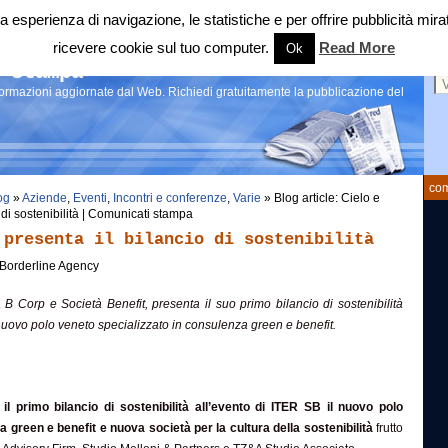
 tua esperienza di navigazione, le statistiche e per offrire pubblicità 
ricevere cookie sul tuo computer.
Read More
Ok
Ce
 stampa
nformazioni aggiornate dal Web. Richiedi gratuitamente la pubblicazione del
com
og
»
Aziende
,
Eventi
,
Incontri e conferenze
,
Varie
» Blog article: Cielo e
 di sostenibilità | Comunicati stampa
 presenta il bilancio di sostenibilità
Borderline Agency
à B Corp e Società Benefit, presenta il suo primo bilancio di sostenibilità
 nuovo polo veneto specializzato in consulenza green e benefit.
il primo bilancio di sostenibilità all’evento di ITER SB
il nuovo polo
 green e benefit e nuova società per la cultura della sostenibilità
frutto