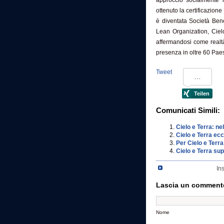
approccio socialmente r
ottenuto la certificazion
è diventata Società Benef
Lean Organization, Ciel
affermandosi come realtà
presenza in oltre 60 Paes
Tweet
Comunicati Simili:
Cielo e Terra: nel
Cielo e Terra ecc
Per Cielo e Terra
Cielo e Terra su
Ins
Lascia un comment
Nome