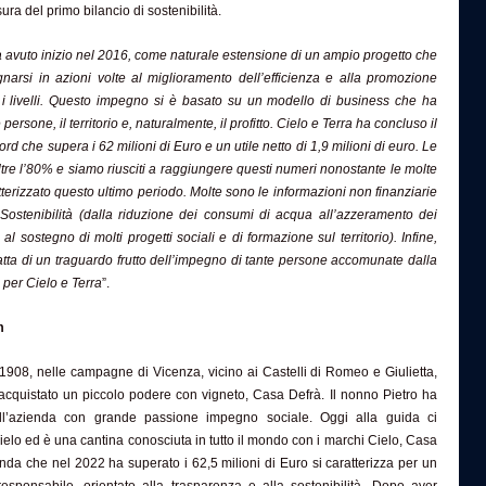
ura del primo bilancio di sostenibilità.
a avuto inizio nel 2016, come naturale estensione di un ampio progetto che
narsi in azioni volte al miglioramento dell’efficienza e alla promozione
tti i livelli. Questo impegno si è basato su un modello di business che ha
persone, il territorio e, naturalmente, il profitto. Cielo e Terra ha concluso il
rd che supera i 62 milioni di Euro e un utile netto di 1,9 milioni di euro. Le
ltre l’80% e siamo riusciti a raggiungere questi numeri nonostante le molte
tterizzato questo ultimo periodo. Molte sono le informazioni non finanziarie
 Sostenibilità (dalla riduzione dei consumi di acqua all’azzeramento dei
ca al sostegno di molti progetti sociali e di formazione sul territorio). Infine,
ratta di un traguardo frutto dell’impegno di tante persone accomunate dalla
 per Cielo e Terra
”.
m
908, nelle campagne di Vicenza, vicino ai Castelli di Romeo e Giulietta,
acquistato un piccolo podere con vigneto, Casa Defrà. Il nonno Pietro
ha
ll’azienda con grande passione impegno sociale. Oggi
alla guida ci
elo ed è una cantina conosciuta in tutto il mondo con i marchi Cielo, Casa
enda che nel 2022 ha superato i 62,5 milioni di Euro si caratterizza per un