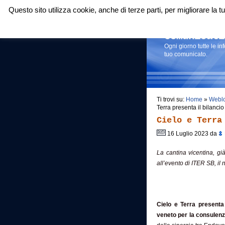
Questo sito utilizza cookie, anche di terze parti, per migliorare la
Login
|
RSS
|
Comunicati
Ogni giorno tutte le i
tuo comunicato.
Ti trovi su:
Home
»
Webl
Terra presenta il bilancio
Cielo e Terra
16 Luglio 2023 da
La cantina vicentina, gi
all’evento di ITER SB, il
Cielo e Terra presenta 
veneto per la consulenza