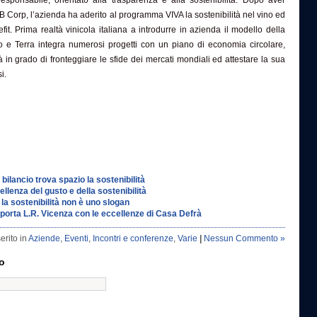
esponsabile, orientato alla trasparenza e alla sostenibilità. Dopo aver
e B Corp, l’azienda ha aderito al programma VIVA la sostenibilità nel vino ed
it. Prima realtà vinicola italiana a introdurre in azienda il modello della
o e Terra integra numerosi progetti con un piano di economia circolare,
 in grado di fronteggiare le sfide dei mercati mondiali ed attestare la sua
i.
 bilancio trova spazio la sostenibilità
ellenza del gusto e della sostenibilità
 la sostenibilità non è uno slogan
pporta L.R. Vicenza con le eccellenze di Casa Defrà
erito in
Aziende
,
Eventi
,
Incontri e conferenze
,
Varie
|
Nessun Commento »
o