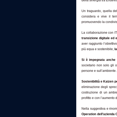
della sinergia tra Endevo
Un traguardo, quella del
considera e vive il te
promuovendo la condivisio
La collaborazione con IT
transizione digitale ed 
aver raggiunto l’obiettiv
più equa e sostenibile,
l
Si è impegnata anche p
societario non solo gli o
persone e sull’ambiente.
Sostenibilità e Kaizen p
eliminazione degli sprec
costruzione di un ambie
profitto e con l’aumento 
Nella suggestiva e rinom
Operation dell’azienda 