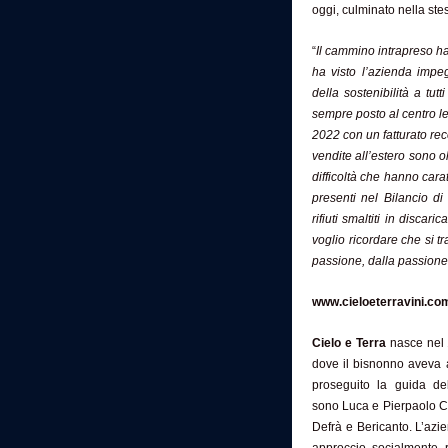
oggi, culminato nella stes
“
Il cammino intrapreso h
ha visto l’azienda impeg
della sostenibilità a tu
sempre posto al centro le 
2022 con un fatturato reco
vendite all’estero sono o
difficoltà che hanno cara
presenti nel Bilancio di
rifiuti smaltiti in discari
voglio ricordare che si t
passione, dalla passione
www.cieloeterravini.co
Cielo e Terra
nasce nel 1
dove il
bisnonno
aveva 
proseguito la guida de
sono Luca e Pierpaolo Ci
Defrà e Bericanto. L’azi