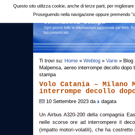
Questo sito utilizza cookie, anche di terze parti, per migliorare 
Login
|
RSS
|
Proseguendo nella navigazione oppure premendo "ok"
Comunicati stampa
Ogni giorno tutte le informazioni aggiornate dal Web. R
tuo comunicato.
Ti trovi su:
Home
»
Weblog
»
Varie
» Blog 
Malpensa, aereo interrompe decollo dopo b
stampa
Volo Catania – Milano 
interrompe decollo dop
10 Settembre 2023 da
dagata
Un Airbus A320-200 della compagnia Easy
nelle scorse ore ad interrompere il deco
(impatto motori-volatili), che ha costretto