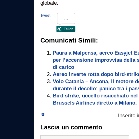
globale.
Tweet
Comunicati Simili:
Paura a Malpensa, aereo Easyjet E
per l’accensione improvvisa della s
di carico
Aereo inverte rotta dopo bird-strik
Volo Catania – Ancona, il motore d
durante il decollo: panico tra i pas
Bird strike, uccello risucchiato nel
Brussels Airlines diretto a Milano.
Inserito 
Lascia un commento