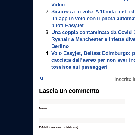
Video
Sicurezza in volo. A 10mila metri 
un’app in volo con il pilota automa
piloti EasyJet
Una coppia contaminata da Covid-1
Ryanair a Manchester e infetta dive
Berlino
Volo Easyjet, Belfast Edimburgo: 
cacciata dall’aereo per non aver i
tossisce sui passeggeri
Inserito 
Lascia un commento
Nome
E-Mail (non sarà pubblicata)