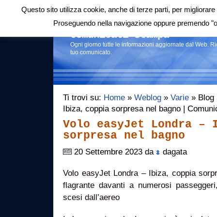
Questo sito utilizza cookie, anche di terze parti, per migliorare 
Login
|
RSS
|
Proseguendo nella navigazione oppure premendo "ok"
Comunicati stampa
Ogni giorno tutte le informazioni aggiornate dal Web. R
tuo comunicato.
Ti trovi su:
Home
»
Weblog
»
Varie
» Blog 
Ibiza, coppia sorpresa nel bagno | Comuni
Volo easyJet Londra – 
sorpresa nel bagno
20 Settembre 2023 da
dagata
Volo easyJet Londra – Ibiza, coppia sorpr
flagrante davanti a numerosi passeggeri,
scesi dall’aereo