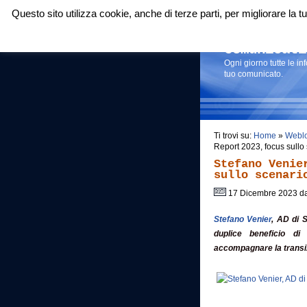
Questo sito utilizza cookie, anche di terze parti, per migliorare la
Login
|
RSS
|
Comunicati
Ogni giorno tutte le i
tuo comunicato.
Ti trovi su:
Home
»
Webl
Report 2023, focus sullo
Stefano Venie
sullo scenari
17 Dicembre 2023 d
Stefano Venier
, AD di S
duplice beneficio di
accompagnare la transi