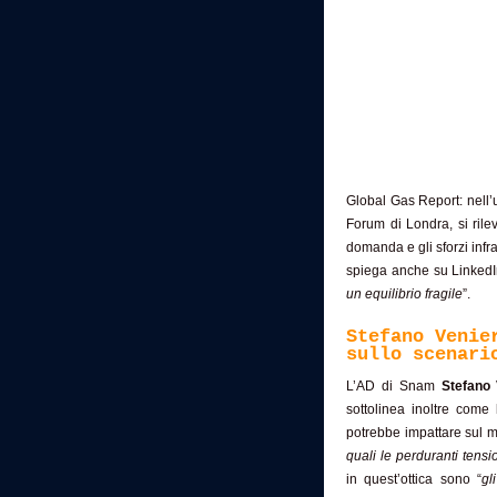
Global Gas Report: nell’u
Forum di Londra, si rile
domanda e gli sforzi infra
spiega anche su LinkedIn
un
equilibrio fragile
”.
Stefano Venie
sullo scenari
L’AD di Snam
Stefano 
sottolinea inoltre come 
potrebbe impattare sul m
quali le perduranti tensi
in quest’ottica sono “
gl