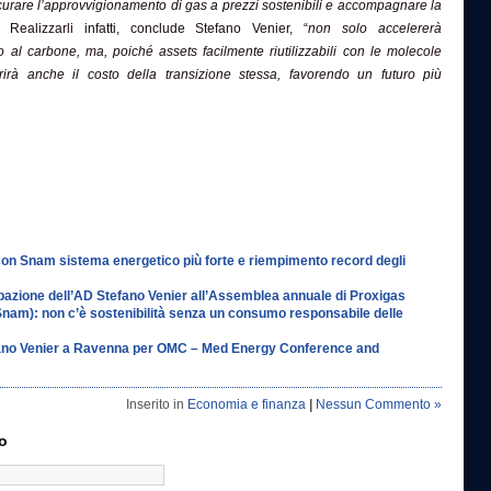
icurare l’approvvigionamento di gas a prezzi sostenibili e accompagnare la
. Realizzarli infatti, conclude Stefano Venier, “
non solo accelererà
so al carbone, ma, poiché assets facilmente riutilizzabili con le molecole
rirà anche il costo della transizione stessa, favorendo un futuro più
con Snam sistema energetico più forte e riempimento record degli
pazione dell’AD Stefano Venier all’Assemblea annuale di Proxigas
Snam): non c’è sostenibilità senza un consumo responsabile delle
ano Venier a Ravenna per OMC – Med Energy Conference and
Inserito in
Economia e finanza
|
Nessun Commento »
o