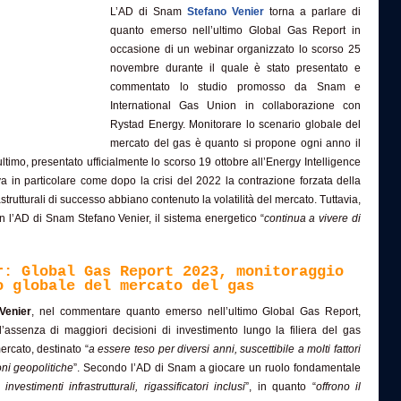
L’AD di Snam
Stefano Venier
torna a parlare di
quanto emerso nell’ultimo Global Gas Report in
occasione di un webinar organizzato lo scorso 25
novembre durante il quale è stato presentato e
commentato lo studio promosso da Snam e
International Gas Union in collaborazione con
Rystad Energy. Monitorare lo scenario globale del
mercato del gas è quanto si propone ogni anno il
ltimo, presentato ufficialmente lo scorso 19 ottobre all’Energy Intelligence
va in particolare come dopo la crisi del 2022 la contrazione forzata della
strutturali di successo abbiano contenuto la volatilità del mercato. Tuttavia,
 l’AD di Snam Stefano Venier, il sistema energetico “
continua a vivere di
r: Global Gas Report 2023, monitoraggio
o globale del mercato del gas
Venier
, nel commentare quanto emerso nell’ultimo Global Gas Report,
l’assenza di maggiori decisioni di investimento lungo la filiera del gas
ercato, destinato “
a essere teso per diversi anni, suscettibile a molti fattori
oni geopolitiche
”. Secondo l’AD di Snam a giocare un ruolo fondamentale
i investimenti infrastrutturali, rigassificatori inclusi
”, in quanto “
offrono il