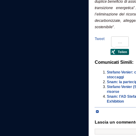
duplice beneficio di ass
transizione energetica
”
l’eliminazione del ricor
decarbonizzate, allegge
sostenibile
”.
Tweet
Comunicati Simili:
Stefano Venier: 
stoccaggi
Snam: la parteci
Stefano Venier (
risorse
Snam: l’AD Stef
Exhibition
Lascia un comment