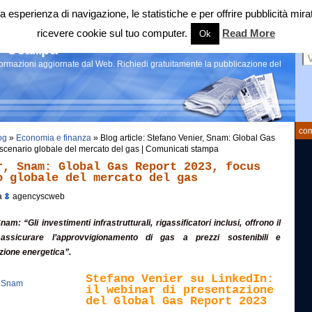
 tua esperienza di navigazione, le statistiche e per offrire pubblicità 
ricevere cookie sul tuo computer.
Read More
Ok
Ce
 stampa
nformazioni aggiornate dal Web. Richiedi gratuitamente la pubblicazione del
com
og
»
Economia e finanza
» Blog article: Stefano Venier, Snam: Global Gas
 scenario globale del mercato del gas | Comunicati stampa
r, Snam: Global Gas Report 2023, focus
o globale del mercato del gas
a
agencyscweb
nam: “Gli investimenti infrastrutturali, rigassificatori inclusi, offrono il
 assicurare l’approvvigionamento di gas a prezzi sostenibili e
zione energetica”.
Stefano Venier su LinkedIn:
il webinar di presentazione
del Global Gas Report 2023