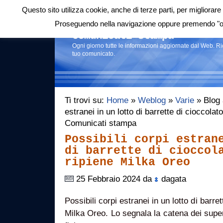
Questo sito utilizza cookie, anche di terze parti, per migliorare 
Login
|
RSS
|
Proseguendo nella navigazione oppure premendo "ok"
Comunicati stampa
Ogni giorno tutte le informazioni aggiornate dal Web. R
tuo comunicato.
Ti trovi su:
Home
»
Weblog
»
Varie
» Blog a
estranei in un lotto di barrette di cioccolato
Comunicati stampa
Possibili corpi estran
di barrette di cioccol
ripiene Milka Oreo
25 Febbraio 2024 da
dagata
Possibili corpi estranei in un lotto di barret
Milka Oreo. Lo segnala la catena dei supe