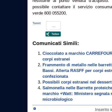
restituirle al punto vendita d’acquisto. 
possibile contattare il servizio consu
verde 800 055200.
Tweet
Comunicati Simili:
Cioccolato a marchio CARREFOUR r
corpi estranei
Frammento di metallo nelle barrett
Bassi. Allerta RASFF per corpi estr
confezionata
Possibili corpi estranei nel desse
Salmonella nelle Barrette proteich
marchio +Watt: Ministero segnala r
microbiologico
Inserito 