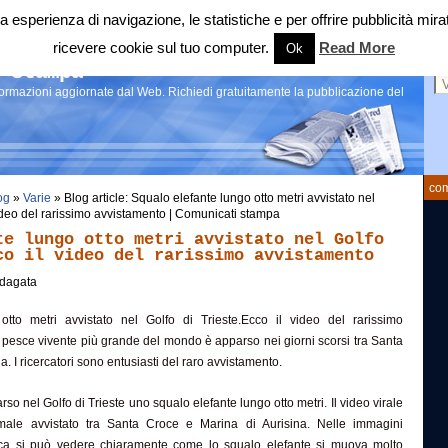
 tua esperienza di navigazione, le statistiche e per offrire pubblicità 
ricevere cookie sul tuo computer.
Read More
Ok
Ce
 stampa
nformazioni aggiornate dal Web. Richiedi gratuitamente la pubblicazione del
com
og
»
Varie
» Blog article: Squalo elefante lungo otto metri avvistato nel
video del rarissimo avvistamento | Comunicati stampa
te lungo otto metri avvistato nel Golfo
co il video del rarissimo avvistamento
dagata
otto metri avvistato nel Golfo di Trieste.Ecco il video del rarissimo
 pesce vivente più grande del mondo è apparso nei giorni scorsi tra Santa
. I ricercatori sono entusiasti del raro avvistamento.
rso nel Golfo di Trieste uno squalo elefante lungo otto metri. Il video virale
male avvistato tra Santa Croce e Marina di Aurisina. Nelle immagini
ca si può vedere chiaramente come lo squalo elefante si muova molto