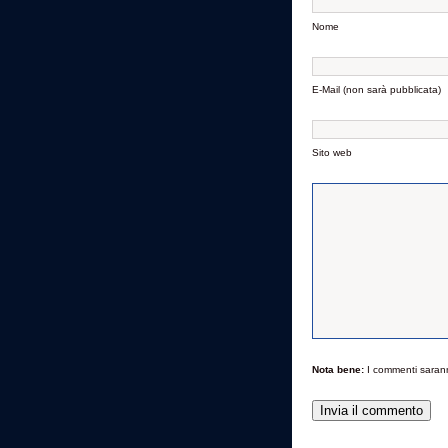
Nome
E-Mail (non sarà pubblicata)
Sito web
Nota bene:
I commenti saran