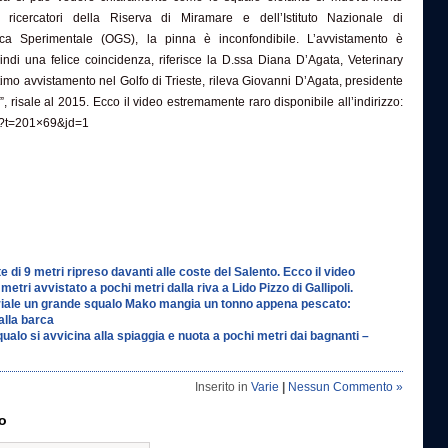
ricercatori della Riserva di Miramare e dell’Istituto Nazionale di
ca Sperimentale (OGS), la pinna è inconfondibile. L’avvistamento è
ndi una felice coincidenza, riferisce la D.ssa Diana D’Agata, Veterinary
imo avvistamento nel Golfo di Trieste, rileva Giovanni D’Agata, presidente
ti”, risale al 2015. Ecco il video estremamente raro disponibile all’indirizzo:
/v?t=201×69&jd=1
e di 9 metri ripreso davanti alle coste del Salento. Ecco il video
metri avvistato a pochi metri dalla riva a Lido Pizzo di Gallipoli.
riale un grande squalo Mako mangia un tonno appena pescato:
alla barca
alo si avvicina alla spiaggia e nuota a pochi metri dai bagnanti –
Inserito in
Varie
|
Nessun Commento »
o