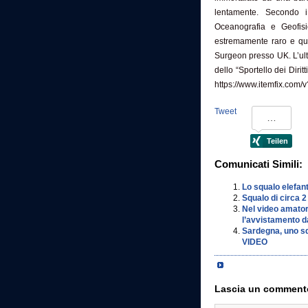
lentamente. Secondo i 
Oceanografia e Geofisi
estremamente raro e qui
Surgeon presso UK. L’ult
dello “Sportello dei Dirit
https://www.itemfix.com
Tweet
Comunicati Simili:
Lo squalo elefant
Squalo di circa 2 
Nel video amato
l’avvistamento d
Sardegna, uno squ
VIDEO
Lascia un comment