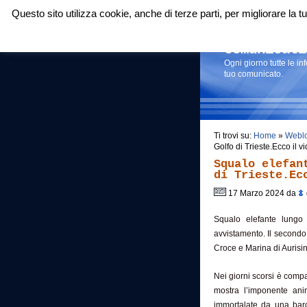
Questo sito utilizza cookie, anche di terze parti, per migliorare la
Login
|
RSS
|
Comunicati
Ogni giorno tutte le i
tuo comunicato.
Ti trovi su:
Home
»
Webl
Golfo di Trieste.Ecco il 
Squalo elefan
di Trieste.Ec
17 Marzo 2024 da
Squalo elefante lungo 
avvistamento. Il secondo
Croce e Marina di Aurisina
Nei giorni scorsi è compa
mostra l’imponente ani
immortalate da una bar