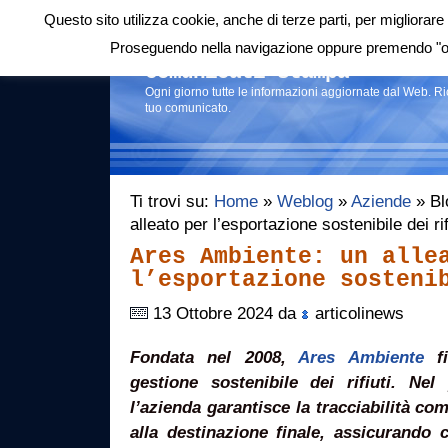
Questo sito utilizza cookie, anche di terze parti, per migliorare 
Login
|
RSS
|
Proseguendo nella navigazione oppure premendo "ok"
Comunicati stampa
Ogni giorno tutte le informazioni aggiornate dal Web. R
tuo comunicato.
Ti trovi su:
Home
»
Weblog
»
Aziende
» Bl
alleato per l’esportazione sostenibile dei r
Ares Ambiente: un alle
l’esportazione sosteni
13 Ottobre 2024 da
articolinews
Fondata nel 2008,
Ares Ambiente
fi
gestione sostenibile dei rifiuti. Nel
l’azienda garantisce la tracciabilità comp
alla destinazione finale, assicurando