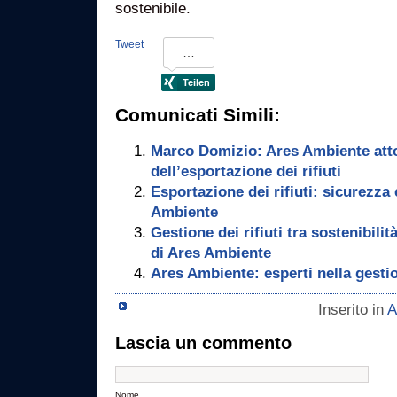
sostenibile.
Tweet
Comunicati Simili:
Marco Domizio: Ares Ambiente atto
dell’esportazione dei rifiuti
Esportazione dei rifiuti: sicurezza 
Ambiente
Gestione dei rifiuti tra sostenibilità
di Ares Ambiente
Ares Ambiente: esperti nella gestion
Inserito in
A
Lascia un commento
Nome