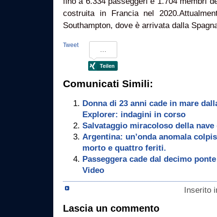
fino a 6.334 passeggeri e 1.704 membri de
costruita in Francia nel 2020.Attualme
Southampton, dove è arrivata dalla Spagn
Tweet
Comunicati Simili:
Donna di 23 anni cade in mare dall
Explorer: indagini in corso
Salvataggio miracoloso della nave 
Argentina: un’onda anomala colpis
morto e quattro feriti.
Passeggera cade dal decimo ponte 
Video
Inserito 
Lascia un commento