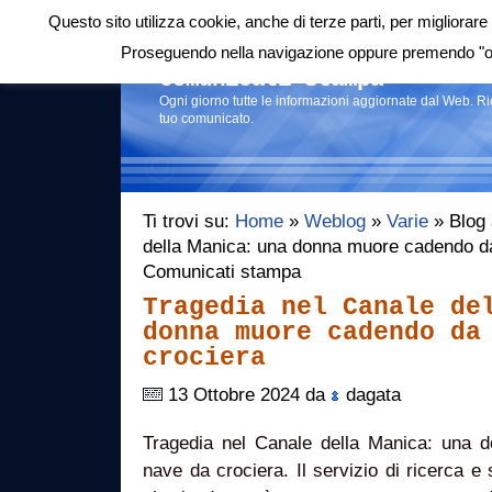
Questo sito utilizza cookie, anche di terze parti, per migliorare 
Login
|
RSS
|
Proseguendo nella navigazione oppure premendo "ok"
Comunicati stampa
Ogni giorno tutte le informazioni aggiornate dal Web. R
tuo comunicato.
Ti trovi su:
Home
»
Weblog
»
Varie
» Blog 
della Manica: una donna muore cadendo da
Comunicati stampa
Tragedia nel Canale de
donna muore cadendo da
crociera
13 Ottobre 2024 da
dagata
Tragedia nel Canale della Manica: una
nave da crociera. Il servizio di ricerca e