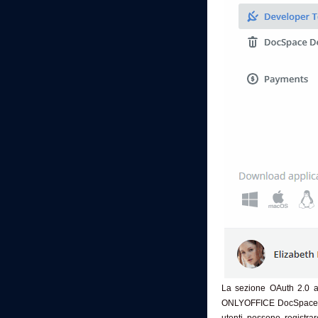
La sezione OAuth 2.0 agg
ONLYOFFICE DocSpace per 
utenti possono registrar