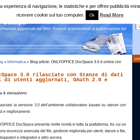
 tua esperienza di navigazione, le statistiche e per offrire pubblicità 
ricevere cookie sul tuo computer.
Read More
Ok
Ce
 stampa
nformazioni aggiornate dal Web. Richiedi gratuitamente la pubblicazione del
com
og
»
Informatica
» Blog article: ONLYOFFICE DocSpace 3.0 è online con
cSpace 3.0 rilasciato con Stanze di dati
i di utenti aggiornati, OAuth 2.0 e
da
elenaalvino
ilasciato la versione 3.0 dell’ambiente collaborativo basato su stanze con
tà e miglioramenti.
FFICE DocSpace presenta molte novità in tutta la piattaforma, tra cui un
na sicurezza avanzata dei file, gestione migliorata per utenti, stanze e file,
luppatori e integratori e altro ancora.