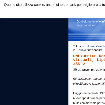
Questo sito utilizza cookie, anche di terze parti, per migliorare la
Login
|
RSS
|
Comunicati
Ogni giorno tutte le i
tuo comunicato.
Ti trovi su:
Home
»
Webl
25+ nuove funzionalità
ONLYOFFICE Do
virtuali, tip
altro
30 Novembre 2024 
Gli sviluppatori hanno r
oltre 25 nuove funzionali
L’aggiornamento di ONLYO
nuovo tipo di stanza per u
build commerciale per svi