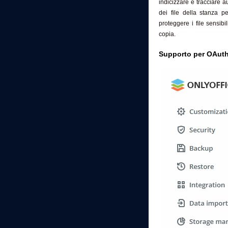
indicizzare e tracciare a
dei file della stanza 
proteggere i file sensibil
copia.
Supporto per OAuth