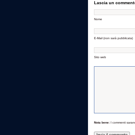
Lascia un comment
Nome
E-Mail (non sarà pubblicata)
Sito web
Nota bene:
I commenti saran