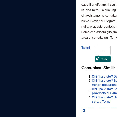
capelli grigi/bianchi scu
in lana nero. La sua ling
di avvistamento contatt
rileva Giovanni D’Agata, 
nulla. A questo punto, s
uomo che assomiglia, tratt
area di contatto qui: Tel.
Tweet
Comunicati Simili:
Chi l’ha visto? 
Chi l’ha visto? 
minori del Salen
Chi l’ha visto? J
provincia di Cat
Chi l’ha visto? 
sera a Torno