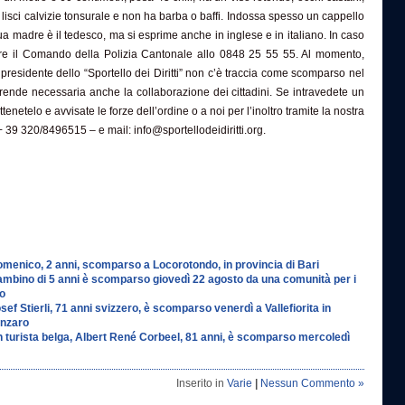
ri lisci calvizie tonsurale e non ha barba o baffi. Indossa spesso un cappello
ua madre è il tedesco, ma si esprime anche in inglese e in italiano. In caso
are il Comando della Polizia Cantonale allo 0848 25 55 55. Al momento,
presidente dello “Sportello dei Diritti” non c’è traccia come scomparso nel
i rende necessaria anche la collaborazione dei cittadini. Se intravedete un
enetelo e avvisate le forze dell’ordine o a noi per l’inoltro tramite la nostra
 + 39 320/8496515 – e mail: info@sportellodeidiritti.org.
Domenico, 2 anni, scomparso a Locorotondo, in provincia di Bari
Bambino di 5 anni è scomparso giovedì 22 agosto da una comunità per i
to
osef Stierli, 71 anni svizzero, è scomparso venerdì a Vallefiorita in
anzaro
Un turista belga, Albert René Corbeel, 81 anni, è scomparso mercoledì
Inserito in
Varie
|
Nessun Commento »