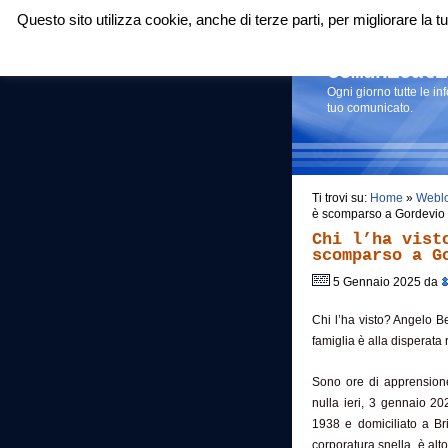
Questo sito utilizza cookie, anche di terze parti, per migliorare la
Login
|
RSS
|
Comunicati
Ogni giorno tutte le i
tuo comunicato.
Ti trovi su:
Home
»
Webl
è scomparso a Gordevio 
Chi l’ha vist
scomparso a G
5 Gennaio 2025 da
Chi l’ha visto? Angelo 
famiglia è alla disperata r
Sono ore di apprension
nulla ieri, 3 gennaio 20
1938 e domiciliato a Br
corporatura snella, è alt