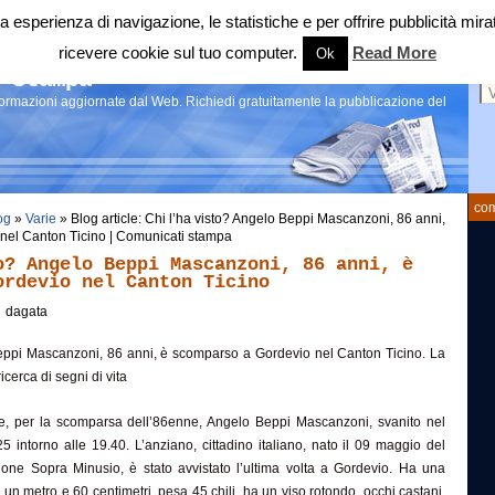
 tua esperienza di navigazione, le statistiche e per offrire pubblicità 
ricevere cookie sul tuo computer.
Read More
Ok
Ce
 stampa
nformazioni aggiornate dal Web. Richiedi gratuitamente la pubblicazione del
com
og
»
Varie
» Blog article: Chi l’ha visto? Angelo Beppi Mascanzoni, 86 anni,
nel Canton Ticino | Comunicati stampa
o? Angelo Beppi Mascanzoni, 86 anni, è
ordevio nel Canton Ticino
dagata
Beppi Mascanzoni, 86 anni, è scomparso a Gordevio nel Canton Ticino. La
icerca di segni di vita
e, per la scomparsa dell’86enne, Angelo Beppi Mascanzoni, svanito nel
25 intorno alle 19.40. L’anziano, cittadino italiano, nato il 09 maggio del
ione Sopra Minusio, è stato avvistato l’ultima volta a Gordevio. Ha una
o un metro e 60 centimetri, pesa 45 chili, ha un viso rotondo, occhi castani,