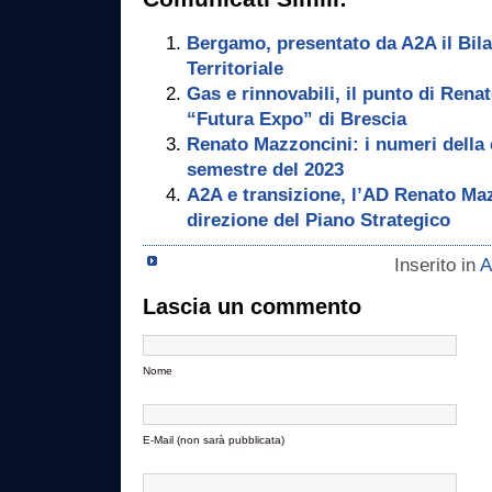
Bergamo, presentato da A2A il Bila
Territoriale
Gas e rinnovabili, il punto di Rena
“Futura Expo” di Brescia
Renato Mazzoncini: i numeri della 
semestre del 2023
A2A e transizione, l’AD Renato Maz
direzione del Piano Strategico
Inserito in
A
Lascia un commento
Nome
E-Mail (non sarà pubblicata)