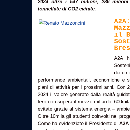
2024 oltre i 547 milioni, 286 milioni
tonnellate di CO2 evitate.
A2A
Maz
il 
Sos
Bre
A2A ha
Sostenib
docum
performance ambientali, economiche e soc
piani di attività per i prossimi anni. Con 2
2024 il valore generato dalla realtà guid
territorio supera il mezzo miliardo. 600mil
evitate grazie al sistema energia – ambient
Oltre 10mila gli studenti coinvolti nei pro
Come ha evidenziato il Presidente di
A2A