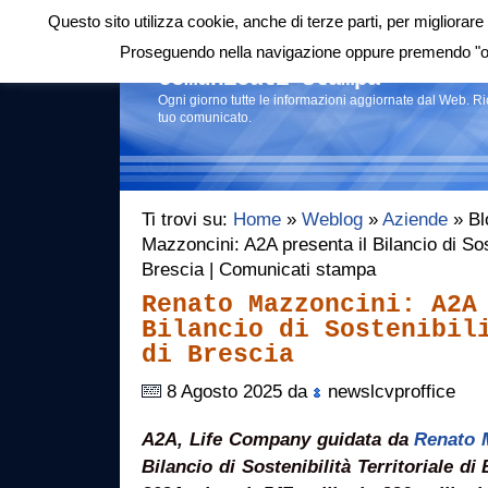
Questo sito utilizza cookie, anche di terze parti, per migliorare 
Login
|
RSS
|
Proseguendo nella navigazione oppure premendo "ok"
Comunicati stampa
Ogni giorno tutte le informazioni aggiornate dal Web. R
tuo comunicato.
Ti trovi su:
Home
»
Weblog
»
Aziende
» Bl
Mazzoncini: A2A presenta il Bilancio di Soste
Brescia | Comunicati stampa
Renato Mazzoncini: A2A
Bilancio di Sostenibil
di Brescia
8 Agosto 2025 da
newslcvproffice
A2A, Life Company guidata da
Renato 
Bilancio di Sostenibilità Territoriale di