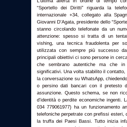
L’ultima allerta in ordine di tempo con
“Sportello dei Diritti” riguarda la telef
internazionale +34, collegato alla Spagn
Giovanni D’Agata, presidente dello “Sportell
stanno circolando telefonate da un num
attenzione: spesso si tratta di un tenta
vishing, una tecnica fraudolenta per sot
utilizzata con sempre più successo dai 
principali obiettivi ci sono persone in cerca
che sembrano autentiche ma che in r
significativi. Una volta stabilito il contatto
la conversazione su WhatsApp, chiedendo 
o persino dati bancari con il pretesto d
assunzione. Questo schema, se non ricon
d’identità o perdite economiche ingenti. L
034 779061977) ha un funzionamento anal
telefoniche perpetrate con prefissi esteri, 
la truffa dei Paesi Bassi. Tutto inizia in