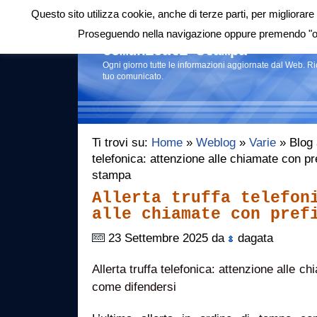
Questo sito utilizza cookie, anche di terze parti, per migliorare 
Login
|
RSS
|
Proseguendo nella navigazione oppure premendo "ok"
Comunicati stampa
Ogni giorno tutte le informazioni aggiornate dal Web. R
tuo comunicato.
Ti trovi su:
Home
»
Weblog
»
Varie
» Blog a
telefonica: attenzione alle chiamate con p
stampa
Allerta truffa telefon
alle chiamate con pref
23 Settembre 2025 da
dagata
Allerta truffa telefonica: attenzione alle 
come difendersi