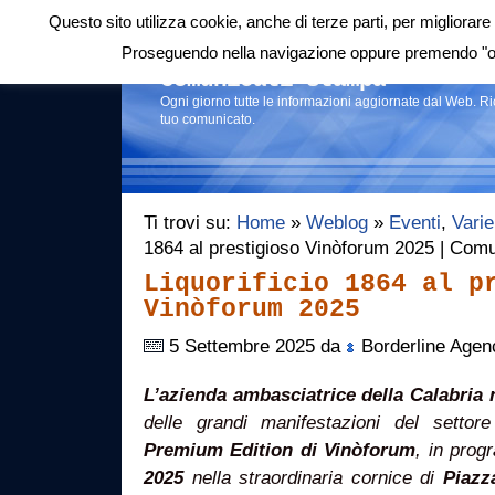
Questo sito utilizza cookie, anche di terze parti, per migliorare 
Login
|
RSS
|
Proseguendo nella navigazione oppure premendo "ok"
Comunicati stampa
Ogni giorno tutte le informazioni aggiornate dal Web. R
tuo comunicato.
Ti trovi su:
Home
»
Weblog
»
Eventi
,
Varie
1864 al prestigioso Vinòforum 2025 | Com
Liquorificio 1864 al p
Vinòforum 2025
5 Settembre 2025 da
Borderline Agen
L’azienda ambasciatrice della Calabria
delle grandi manifestazioni del settor
Premium Edition di Vinòforum
, in prog
2025
nella straordinaria cornice di
Piazz