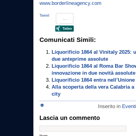
www.borderlineagency.com
Tweet
Comunicati Simili:
Liquorificio 1864 al Vinitaly 2025: 
due anteprime assolute
Liquorificio 1864 al Roma Bar Show
innovazione in due novità assolute
Liquorificio 1864 entra nell’Unione
Alla scoperta della vera Calabria a
city
Inserito in
Event
Lascia un commento
Nome