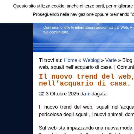
Questo sito utilizza cookie, anche di terze parti, per migliorare 
Login
|
RSS
|
Proseguendo nella navigazione oppure premendo "ok"
Comunicati stampa
Ogni giorno tutte le informazioni aggiornate dal Web. R
tuo comunicato.
Ti trovi su:
Home
»
Weblog
»
Varie
» Blog a
web, squali nell’acquario di casa. | Comun
Il nuovo trend del web
nell’acquario di casa.
3 Ottobre 2025 da
dagata
Il nuovo trend del web, squali nell’acq
pericolosa degli squali, i nuovi animali dome
Sul web sta impazzando una nuova moda m