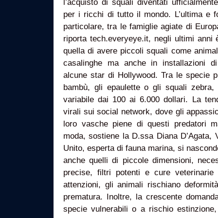
l’acquisto di squali diventati ufficialment
per i ricchi di tutto il mondo. L’ultima e
particolare, tra le famiglie agiate di Euro
riporta tech.everyeye.it, negli ultimi anni
quella di avere piccoli squali come anima
casalinghe ma anche in installazioni di
alcune star di Hollywood. Tra le specie pi
bambù, gli epaulette o gli squali zebra,
variabile dai 100 ai 6.000 dollari. La te
virali sui social network, dove gli appassi
loro vasche piene di questi predatori ma
moda, sostiene la D.ssa Diana D’Agata, 
Unito, esperta di fauna marina, si nascondo
anche quelli di piccole dimensioni, neces
precise, filtri potenti e cure veterinari
attenzioni, gli animali rischiano deformit
prematura. Inoltre, la crescente domanda
specie vulnerabili o a rischio estinzione