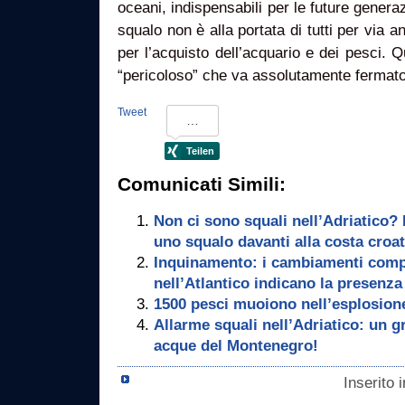
oceani, indispensabili per le future gener
squalo non è alla portata di tutti per via a
per l’acquisto dell’acquario e dei pesci. Q
“pericoloso” che va assolutamente fermato
Tweet
Comunicati Simili:
Non ci sono squali nell’Adriatico? 
uno squalo davanti alla costa croa
Inquinamento: i cambiamenti compo
nell’Atlantico indicano la presenza
1500 pesci muoiono nell’esplosione
Allarme squali nell’Adriatico: un g
acque del Montenegro!
Inserito 