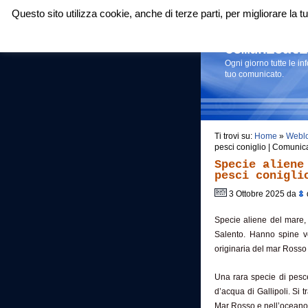
Questo sito utilizza cookie, anche di terze parti, per migliorare la
Login
|
RSS
|
Comunicati
Ogni giorno tutte le i
tuo comunicato.
Ti trovi su:
Home
»
Webl
pesci coniglio | Comunic
Specie aliene
pesci conigli
3 Ottobre 2025 da
Specie aliene del mare, a
Salento. Hanno spine v
originaria del mar Rosso 
Una rara specie di pesce 
d’acqua di Gallipoli. Si 
Mar Rosso e nell’oceano 