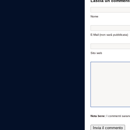
Lascia un comment
Nome
E-Mail (non sarà pubblicata)
Sito web
Nota bene:
I commenti saran