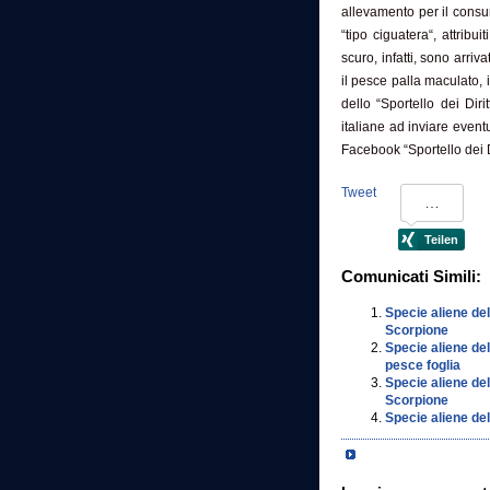
allevamento per il consu
“tipo ciguatera“, attribu
scuro, infatti, sono arri
il pesce palla maculato, 
dello “Sportello dei Dir
italiane ad inviare even
Facebook “Sportello dei Di
Tweet
Comunicati Simili:
Specie aliene del
Scorpione
Specie aliene del
pesce foglia
Specie aliene de
Scorpione
Specie aliene de