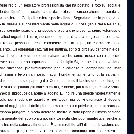
 nelle reti di un pescatore professionista che ha postato le foto sui social e
lo dei Diritti” dalla quale, come da ‘protocollo specie aliene’, è partita la
 costiera di Gallipoli, settore specie aliene. Segnalato per la prima volta
 in Israele e successivamente nelle acque di Linosa (Isola delle Pelagie,
 pesce coniglio scuro è una specie erbivora che presenta spine velenose e
ti allucinogeni. Il timore, secondo l’esperto, è che a lungo andare questa
Mar Rosso possa andare a ‘competere’ con la salpa, un esemplare molto
lento.. Gli esemplari catturati ieri mattina, sono di circa 20 centimetri e del
ca. Il sigano scuro noto in italiano anche come pesce coniglio scuro
pesce osseo marino appartenente alla famiglia Siganidae. La sua invasione
nde successo, presumibilmente per la carenza di competitori: nel mar
hissimi erbivori tra i pesci nativi. Fondamentalmente uno, la salpa, in
l ruolo dal pesce pappagallo. Comune in tutto il bacino orientale, lungo le
è stato segnalato più volte in Sicilia, e anche, più a nord, in costa Azzurra
raneo si riproduce da aprile a agosto. E’ inoltre una specie moderatamente
colo per il sub che guarda e non tocca, ma se vi capitasse di doverlo
ne ai raggi spinosi delle pinne dorsale, anale e pelviche, sono connessi a
ssono pungere in modo doloroso. Inoltre, è stata riportata l’intossicazione
ra a seguito del suo consumo, una tossicità che può manifestarsi anche a
ssine nella catena alimentare. È commestibile, all’inizio dell’invasione era
sraele, Egitto, Turchia. A Cipro si erano addirittura fatti esperimenti di