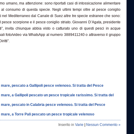
mo umano, ma attenzione: sono riportati casi di intossicazione alimentare
iti al consumo di questa specie. Negli ultimi tempi oltre al pesce coniglio
vati nel Mediterraneo dal Canale di Suez altre tre specie estranee che sono:
il pesce scorpione e il pesce coniglio striato. Giovanni D’Agata, presidente
itti”, invita chiunque abbia visto o catturato uno di questi pesci in acque
tuali foto/video via WhatsApp al numero 3889411240 o attraverso il gruppo
ritti”.
 mare, pescato a Gallipoli pesce velenoso. Si tratta del Pesce
 mare, a Gallipoli pescato un pesce tropicale rarissimo. Si tratta del
l mare, pescato in Calabria pesce velenoso. Si tratta del Pesce
l mare, a Torre Pali pescato un pesce tropicale velenoso
Inserito in
Varie
|
Nessun Commento »