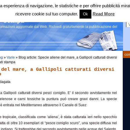
 tua esperienza di navigazione, le statistiche e per offrire pubblicità 
ricevere cookie sul tuo computer.
Read More
Ok
Ce
 stampa
nformazioni aggiornate dal Web. Richiedi gratuitamente la pubblicazione del
com
og
»
Varie
» Blog article: Specie aliene del mare, a Gallipoli catturati diversi
ati stampa
 del mare, a Gallipoli catturati diversi
o
dagata
 Gallipoli catturati diversi pesci coniglio. E’ il secondo avvistamento nel
elenose e carni tossiche la puntura può creare gravi danni. La specie
è entrata nel Mediterraneo attraverso il Canale di Suez
tropicale, classificata come ‘aliena’, è stata catturata ieri nello specchio
tratta di oltre 10 esemplari di “pesce coniglio scuro”, una specie diffusa nel
indiano. Si tratterebbe del secondo avvistamento nelle acque del Salento.