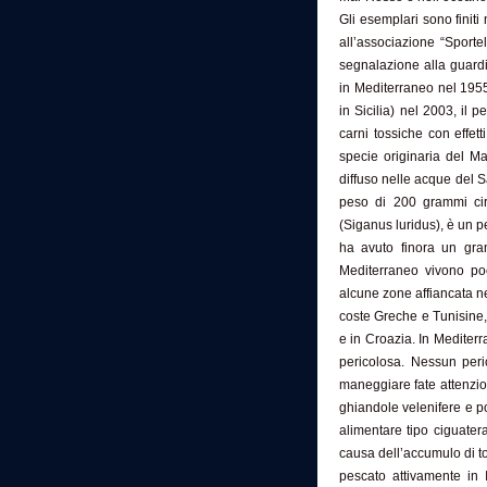
Gli esemplari sono finiti
all’associazione “Sportel
segnalazione alla guardia
in Mediterraneo nel 1955
in Sicilia) nel 2003, il
carni tossiche con effet
specie originaria del 
diffuso nelle acque del Sa
peso di 200 grammi cir
(Siganus luridus), è un 
ha avuto finora un gra
Mediterraneo vivono poc
alcune zone affiancata ne
coste Greche e Tunisine, 
e in Croazia. In Mediter
pericolosa. Nessun peri
maneggiare fate attenzio
ghiandole velenifere e po
alimentare tipo ciguate
causa dell’accumulo di to
pescato attivamente in I