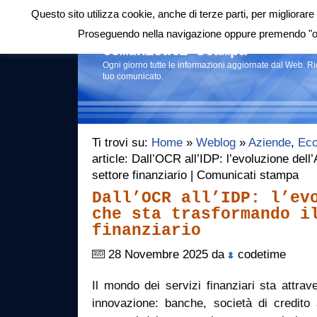
Questo sito utilizza cookie, anche di terze parti, per migliorare 
Login
|
RSS
|
Proseguendo nella navigazione oppure premendo "ok"
Comunicati stampa
Ogni giorno tutte le informazioni aggiornate dal Web. R
tuo comunicato.
Ti trovi su:
Home
»
Weblog
»
Aziende
,
Eco
article: Dall’OCR all’IDP: l’evoluzione dell
settore finanziario | Comunicati stampa
Dall’OCR all’IDP: l’ev
che sta trasformando i
finanziario
28 Novembre 2025 da
codetime
Il mondo dei servizi finanziari sta attra
innovazione: banche, società di credito