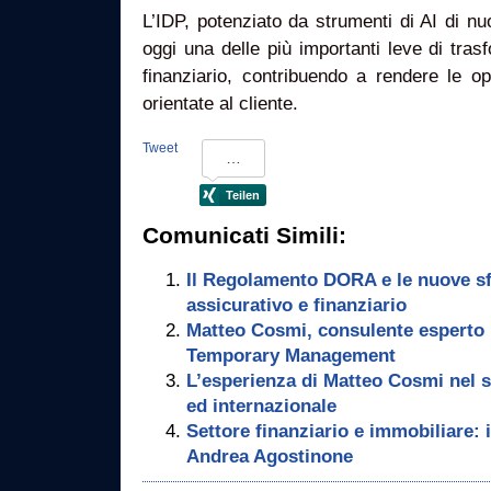
L’IDP, potenziato da strumenti di AI di n
oggi una delle più importanti leve di tra
finanziario, contribuendo a rendere le op
orientate al cliente.
Tweet
Comunicati Simili:
Il Regolamento DORA e le nuove sfi
assicurativo e finanziario
Matteo Cosmi, consulente esperto n
Temporary Management
L’esperienza di Matteo Cosmi nel s
ed internazionale
Settore finanziario e immobiliare: i
Andrea Agostinone