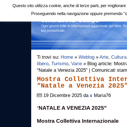
Questo sito utilizza cookie, anche di terze parti, per migliorare 
Login
|
RSS
|
Proseguendo nella navigazione oppure premendo "ok"
Comunicati stampa
Ogni giorno tutte le informazioni aggiornate dal Web. R
tuo comunicato.
Ti trovi su:
Home
»
Weblog
»
Arte
,
Cultura
libero
,
Turismo
,
Varie
» Blog article: Mostr
“Natale a Venezia 2025” | Comunicati sta
Mostra Collettiva Inte
“Natale a Venezia 2025
19 Dicembre 2025 da
Maria76
NATALE A VENEZIA 2025”
“
Mostra Collettiva Internazionale