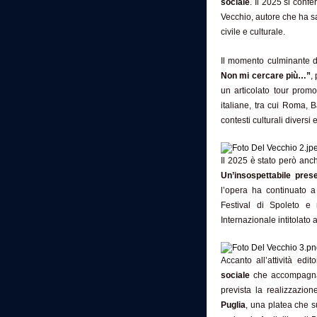
sociale
. Il 2025 si con
Vecchio, autore che ha sa
civile e culturale.
Il momento culminante de
Non mi cercare più…”
,
un articolato tour prom
italiane, tra cui Roma, 
contesti culturali diversi e
Il 2025 è stato però anc
Un’insospettabile pres
l’opera ha continuato a
Festival di Spoleto e
Internazionale intitolato
Accanto all’attività edit
sociale
che accompagna 
prevista la realizzazio
Puglia
, una platea che su