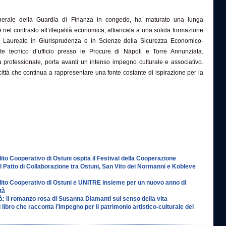
nerale della Guardia di Finanza in congedo, ha maturato una lunga
 nel contrasto all’illegalità economica, affiancata a una solida formazione
va. Laureato in Giurisprudenza e in Scienze della Sicurezza Economico-
nte tecnico d’ufficio presso le Procure di Napoli e Torre Annunziata.
ità professionale, porta avanti un intenso impegno culturale e associativo.
città che continua a rappresentare una fonte costante di ispirazione per la
.
to Cooperativo di Ostuni ospita il Festival della Cooperazione
il Patto di Collaborazione tra Ostuni, San Vito dei Normanni e Kobleve
ito Cooperativo di Ostuni e UNITRE insieme per un nuovo anno di
tà
tà: il romanzo rosa di Susanna Diamanti sul senso della vita
l libro che racconta l’impegno per il patrimonio artistico-culturale del