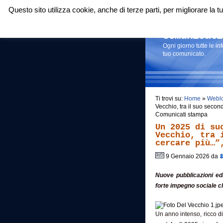
Questo sito utilizza cookie, anche di terze parti, per migliorare la
Login
|
RSS
|
Comunicati
Ogni giorno tutte le i
tuo comunicato.
Ti trovi su:
Home
»
Webl
Vecchio, tra il suo seco
Comunicati stampa
Un 2025 di su
Vecchio, tra 
cercare più…”
9 Gennaio 2026 da
Nuove pubblicazioni edi
forte impegno sociale c
Un anno intenso, ricco d