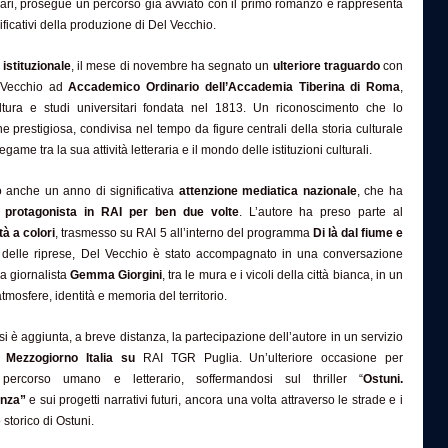
Bari, prosegue un percorso già avviato con il primo romanzo e rappresenta
ificativi della produzione di Del Vecchio.
istituzionale
, il mese di novembre ha segnato un
ulteriore traguardo
con
l Vecchio ad
Accademico Ordinario dell’Accademia Tiberina di Roma
,
cultura e studi universitari fondata nel 1813. Un riconoscimento che lo
ne prestigiosa, condivisa nel tempo da figure centrali della storia culturale
legame tra la sua attività letteraria e il mondo delle istituzioni culturali.
o anche un anno di significativa
attenzione mediatica nazionale
, che ha
o
protagonista in RAI per ben due volte
. L’autore ha preso parte al
tà a colori
, trasmesso su RAI 5 all’interno del programma
Di là dal fiume e
 delle riprese, Del Vecchio è stato accompagnato in una conversazione
a giornalista
Gemma Giorgini
, tra le mura e i vicoli della città bianca, in un
tmosfere, identità e memoria del territorio.
i è aggiunta, a breve distanza, la partecipazione dell’autore in un servizio
ca
Mezzogiorno Italia su
RAI TGR Puglia. Un’ulteriore occasione per
 percorso umano e letterario, soffermandosi sul thriller “
Ostuni.
enza”
e sui progetti narrativi futuri, ancora una volta attraverso le strade e i
storico di Ostuni.