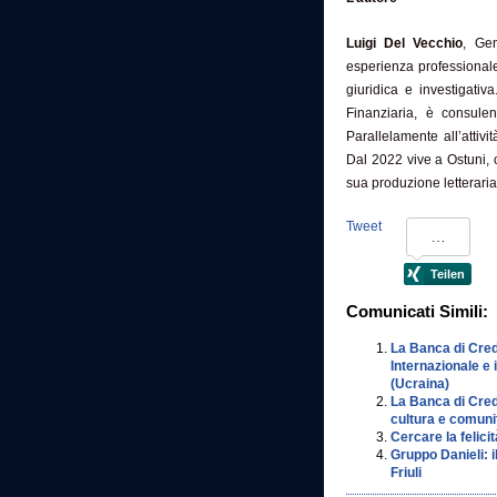
Luigi Del Vecchio
, Ge
esperienza professionale
giuridica e investigati
Finanziaria, è consule
Parallelamente all’attiv
Dal 2022 vive a Ostuni, 
sua produzione letteraria
Tweet
Comunicati Simili:
La Banca di Credi
Internazionale e 
(Ucraina)
La Banca di Cred
cultura e comuni
Cercare la felici
Gruppo Danieli: i
Friuli