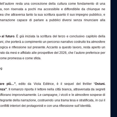
 dell’autore resta una concezione della cultura come fondamento di una
isa, non riservata a pochi ma accessibile e diffondibile da chiunque ne
dea che attraversa tanto la sua scrittura quanto il suo impegno pubblico, e
narrazione capace di parlare a pubblici diversi senza rinunciare alla
o al futuro
. È già iniziata la scrittura del terzo e conclusivo capitolo della
uni, che porterà a compimento un percorso narrativo costruito tra atmosfere
ogica e riflessione sul presente. Accanto a questo lavoro, resta aperto un
vato da mesi e affidato alle prospettive del 2026, che l’autore preferisce per
 come promessa e come sfida.
are più…”
, edito da Viola Editrice, è il sequel del thriller “
Ostuni.
enza”
. Il romanzo riporta il lettore nella città bianca, attraversata da segreti
iaffiorano improvvisamente. Le campagne, i vicoli e le atmosfere sospese di
tegrante della narrazione, costruendo una trama tesa e stratificata, in cui il
conflitti interiori dei protagonisti e con una riflessione sull’identità.