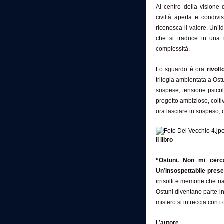
Al centro della visione
civiltà aperta e condiv
riconosca il valore. Un’i
che si traduce in una 
complessità.
Lo sguardo è ora
rivolt
trilogia ambientata a Ost
sospese, tensione psicol
progetto ambizioso, colti
ora lasciare in sospeso,
Il libro
“Ostuni. Non mi cerc
Un’insospettabile pres
irrisolti e memorie che r
Ostuni diventano parte in
mistero si intreccia con i 
L’autore