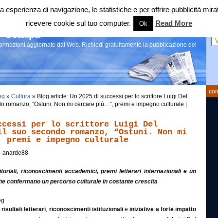
 tua esperienza di navigazione, le statistiche e per offrire pubblicità 
ricevere cookie sul tuo computer.
Read More
Ok
Ce
 stampa
nformazioni aggiornate dal Web. Richiedi gratuitamente la pubblicazione del
com
og
»
Cultura
» Blog article: Un 2025 di successi per lo scrittore Luigi Del
ndo romanzo, “Ostuni. Non mi cercare più…”, premi e impegno culturale |
ccessi per lo scrittore Luigi Del
il suo secondo romanzo, “Ostuni. Non mi
, premi e impegno culturale
anarde88
toriali, riconoscimenti accademici, premi letterari internazionali e un
he confermano un percorso culturale in costante crescita
i
risultati letterari
,
riconoscimenti istituzionali
e
iniziative a forte impatto