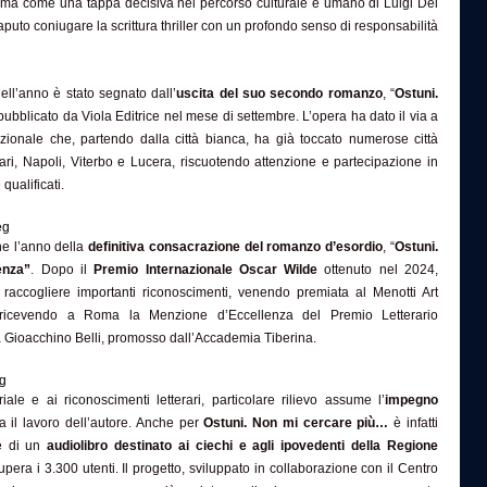
ferma come una tappa decisiva nel percorso culturale e umano di Luigi Del
puto coniugare la scrittura thriller con un profondo senso di responsabilità
ll’anno è stato segnato dall’
uscita del suo secondo romanzo
, “
Ostuni.
 pubblicato da Viola Editrice nel mese di settembre. L’opera ha dato il via a
ozionale che, partendo dalla città bianca, ha già toccato numerose città
Bari, Napoli, Viterbo e Lucera, riscuotendo attenzione e partecipazione in
 qualificati.
he l’anno della
definitiva consacrazione del romanzo d’esordio
, “
Ostuni.
enza”
. Dopo il
Premio Internazionale Oscar Wilde
ottenuto nel 2024,
 raccogliere importanti riconoscimenti, venendo premiata al Menotti Art
 ricevendo a Roma la Menzione d’Eccellenza del Premio Letterario
 a Gioacchino Belli, promosso dall’Accademia Tiberina.
oriale e ai riconoscimenti letterari, particolare rilievo assume l’
impegno
il lavoro dell’autore. Anche per
Ostuni. Non mi cercare più…
è infatti
ne di un
audiolibro destinato ai ciechi e agli ipovedenti della Regione
pera i 3.300 utenti. Il progetto, sviluppato in collaborazione con il Centro