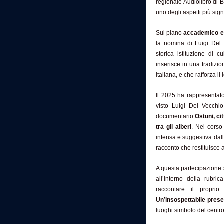
regionale Audiolibro di 
uno degli aspetti più sign
Sul piano
accademico e 
la nomina di Luigi De
storica istituzione di 
inserisce in una tradizio
italiana, e che rafforza il 
Il 2025 ha rappresentat
visto Luigi Del Vecchi
documentario
Ostuni, cit
tra gli alberi
. Nel corso
intensa e suggestiva dall
racconto che restituisce a
A questa partecipazione s
all’interno della rubri
raccontare il proprio
Un’insospettabile pres
luoghi simbolo del centro 