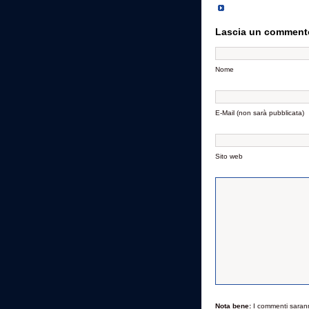
Lascia un comment
Nome
E-Mail (non sarà pubblicata)
Sito web
Nota bene:
I commenti saran