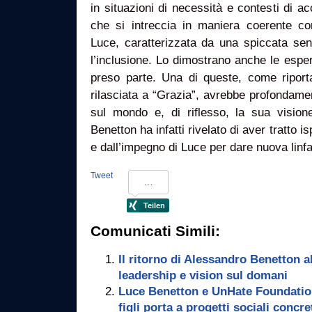
in situazioni di necessità e contesti di ac
che si intreccia in maniera coerente con
Luce, caratterizzata da una spiccata sens
l’inclusione. Lo dimostrano anche le esper
preso parte. Una di queste, come riporta
rilasciata a “Grazia”, avrebbe profondame
sul mondo e, di riflesso, la sua visione
Benetton ha infatti rivelato di aver tratto is
e dall’impegno di Luce per dare nuova linf
Tweet
Comunicati Simili:
Il ritorno di Alessandro Benetton a
leadership e vision sul domani
Luce Benetton e UnHate Foundation
figli porta a progetti sociali concre