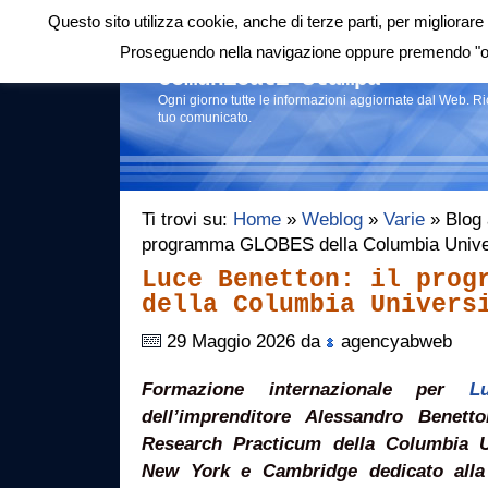
Questo sito utilizza cookie, anche di terze parti, per migliorare 
Login
|
RSS
|
Proseguendo nella navigazione oppure premendo "ok"
Comunicati stampa
Ogni giorno tutte le informazioni aggiornate dal Web. R
tuo comunicato.
Ti trovi su:
Home
»
Weblog
»
Varie
» Blog a
programma GLOBES della Columbia Univer
Luce Benetton: il prog
della Columbia Univers
29 Maggio 2026 da
agencyabweb
Formazione internazionale per
L
dell’imprenditore Alessandro Benet
Research Practicum della Columbia U
New York e Cambridge dedicato alla 