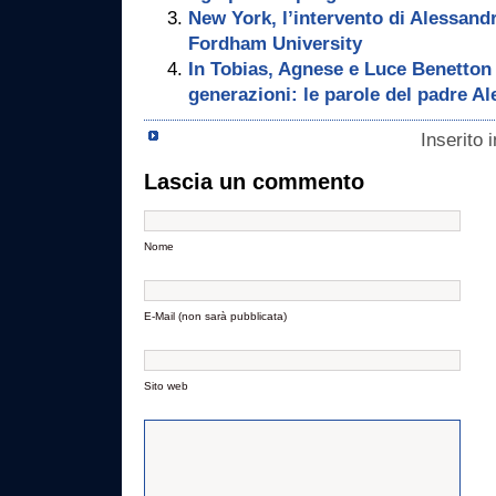
New York, l’intervento di Alessand
Fordham University
In Tobias, Agnese e Luce Benetton 
generazioni: le parole del padre A
Inserito 
Lascia un commento
Nome
E-Mail (non sarà pubblicata)
Sito web