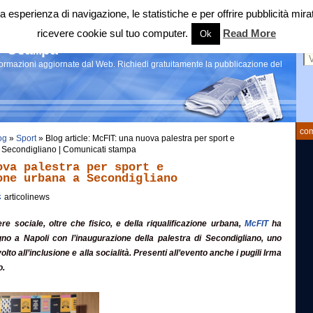
 tua esperienza di navigazione, le statistiche e per offrire pubblicità 
ricevere cookie sul tuo computer.
Read More
Ok
Ce
 stampa
nformazioni aggiornate dal Web. Richiedi gratuitamente la pubblicazione del
com
og
»
Sport
» Blog article: McFIT: una nuova palestra per sport e
a Secondigliano | Comunicati stampa
ova palestra per sport e
one urbana a Secondigliano
articolinews
re sociale, oltre che fisico, e della riqualificazione urbana,
McFIT
ha
gno a Napoli con l’inaugurazione della palestra di Secondigliano, uno
lto all’inclusione e alla socialità. Presenti all’evento anche i pugili Irma
o.