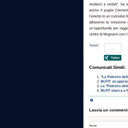
moderni e vivibili”,
ha e
anche il pugile Clemen
l’evento in un connubio t
attraverso la creazione 
un’opportunità per ragg
centro di Mugnano con l’a
Tweet
Comunicati Simili:
“La Palestra del
McFIT: un approcc
La “Palestra dell
McFIT sbarca a N
Lascia un comment
Nome