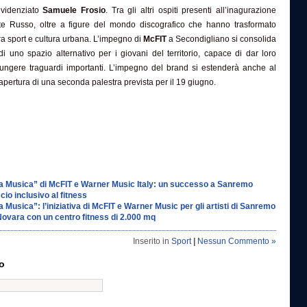
videnziato
Samuele Frosio
. Tra gli altri ospiti presenti all’inagurazione
te Russo, oltre a figure del mondo discografico che hanno trasformato
ra sport e cultura urbana. L’impegno di
McFIT
a Secondigliano si consolida
di uno spazio alternativo per i giovani del territorio, capace di dar loro
iungere traguardi importanti. L’impegno del brand si estenderà anche al
pertura di una seconda palestra prevista per il 19 giugno.
la Musica” di McFIT e Warner Music Italy: un successo a Sanremo
io inclusivo al fitness
a Musica”: l’iniziativa di McFIT e Warner Music per gli artisti di Sanremo
ovara con un centro fitness di 2.000 mq
Inserito in
Sport
|
Nessun Commento »
o