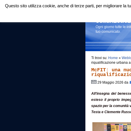
Questo sito utilizza cookie, anche di terze parti, per migliorare la
Login
|
RSS
|
Comunicati
Ogni giorno tutte le i
tuo comunicato.
Ti trovi su:
Home
»
Webl
riqualificazione urbana 
McFIT: una nu
riqualificazi
29 Maggio 2026 da
All’insegna del benesse
esteso il proprio impe
spazio per la comunità vo
Testa e Clemente Russ