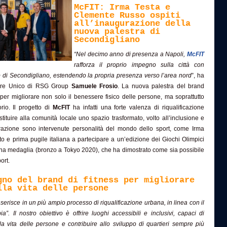
McFIT: Irma Testa e
Clemente Russo ospiti
all’inaugurazione della
nuova palestra di
Secondigliano
“Nel decimo anno di presenza a Napoli,
McFIT
rafforza il proprio impegno sulla città con
b di Secondigliano, estendendo la propria presenza verso l’area nord
”, ha
atore Unico di RSG Group
Samuele Frosio
. La nuova palestra del brand
er migliorare non solo il benessere fisico delle persone, ma soprattutto
orio. Il progetto di
McFIT
ha infatti una forte valenza di riqualificazione
tituire alla comunità locale uno spazio trasformato, volto all’inclusione e
ugurazione sono intervenute personalità del mondo dello sport, come Irma
to e prima pugile italiana a partecipare a un’edizione dei Giochi Olimpici
una medaglia (bronzo a Tokyo 2020), che ha dimostrato come sia possibile
ort.
gno del brand di fitness per migliorare
lla vita delle persone
inserisce in un più ampio processo di riqualificazione urbana, in linea con il
a”. Il nostro obiettivo è offrire luoghi accessibili e inclusivi, capaci di
lla vita delle persone e contribuire allo sviluppo di quartieri sempre più