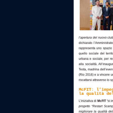
l’apertura del nuovo clu
dichiarato l’Amministr
rappresenta uno spazio p
quello sociale del territ
urbana e sociale, per res
alla socialità. All’ina
Testa, madrina dell’even
(Rio 2016) e a vincere 
riscattarsi attraverso lo sp
McFIT: l’impe
la qualità de
L’iniziativa di
McFIT
“si 
progetto “Restart Scampi
migliorare la qualità de