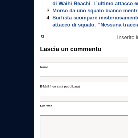
di Waihī Beachi. L’ultimo attacco e
Morso da uno squalo bianco mentre
Surfista scompare misteriosamente 
attacco di squalo: “Nessuna traccia
Inserito 
Lascia un commento
Nome
E-Mail (non sarà pubblicata)
Sito web