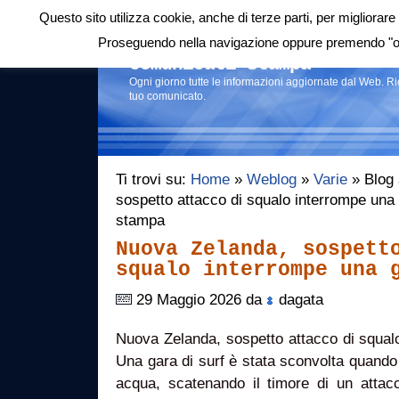
Questo sito utilizza cookie, anche di terze parti, per migliorare 
Login
|
RSS
|
Proseguendo nella navigazione oppure premendo "ok"
Comunicati stampa
Ogni giorno tutte le informazioni aggiornate dal Web. R
tuo comunicato.
Ti trovi su:
Home
»
Weblog
»
Varie
» Blog 
sospetto attacco di squalo interrompe una 
stampa
Nuova Zelanda, sospett
squalo interrompe una 
29 Maggio 2026 da
dagata
Nuova Zelanda, sospetto attacco di squalo
Una gara di surf è stata sconvolta quando
acqua, scatenando il timore di un attacc