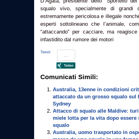
D’Agata, presidente dello “Sportello dei
squalo vivo, specialmente di grandi d
estremamente pericolosa e illegale nonché 
esperti sottolineano che l’animale, c
“attaccando” per cacciare, ma reagisce p
infastidito dal rumore dei motori
Tweet
Comunicati Simili:
Australia, 13enne in condizioni cri
attaccato da un grosso squalo sul 
Sydney
Attacco di squalo alle Maldive: tur
miele lotta per la vita dopo essere
squalo
Australia, uomo trasportato in osp