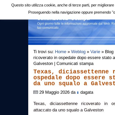
Questo sito utilizza cookie, anche di terze parti, per migliorare 
Login
|
RSS
|
Proseguendo nella navigazione oppure premendo "ok"
Comunicati stampa
Ogni giorno tutte le informazioni aggiornate dal Web. R
tuo comunicato.
Ti trovi su:
Home
»
Weblog
»
Varie
» Blog 
ricoverato in ospedale dopo essere stato 
Galveston | Comunicati stampa
Texas, diciassettenne 
ospedale dopo essere s
da uno squalo a Galves
29 Maggio 2026 da
dagata
Texas, diciassettenne ricoverato in 
attaccato da uno squalo a Galveston