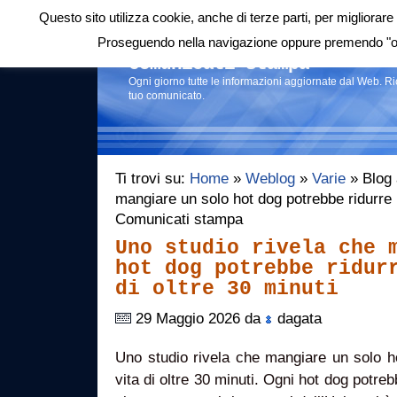
Questo sito utilizza cookie, anche di terze parti, per migliorare 
Login
|
RSS
|
Proseguendo nella navigazione oppure premendo "ok"
Comunicati stampa
Ogni giorno tutte le informazioni aggiornate dal Web. R
tuo comunicato.
Ti trovi su:
Home
»
Weblog
»
Varie
» Blog 
mangiare un solo hot dog potrebbe ridurre la
Comunicati stampa
Uno studio rivela che 
hot dog potrebbe ridur
di oltre 30 minuti
29 Maggio 2026 da
dagata
Uno studio rivela che mangiare un solo ho
vita di oltre 30 minuti. Ogni hot dog potreb