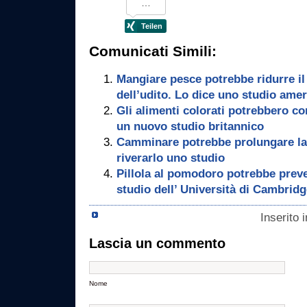
Comunicati Simili:
Mangiare pesce potrebbe ridurre il 
dell’udito. Lo dice uno studio ame
Gli alimenti colorati potrebbero co
un nuovo studio britannico
Camminare potrebbe prolungare la d
riverarlo uno studio
Pillola al pomodoro potrebbe preven
studio dell’ Università di Cambrid
Inserito 
Lascia un commento
Nome