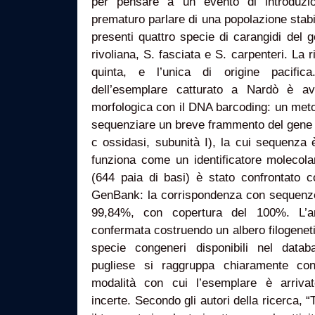
per pensare a un evento di introduzi
prematuro parlare di una popolazione stab
presenti quattro specie di carangidi del g
rivoliana, S. fasciata e S. carpenteri. La 
quinta, e l’unica di origine pacifica. 
dell’esemplare catturato a Nardò è av
morfologica con il DNA barcoding: un meto
sequenziare un breve frammento del gene 
c ossidasi, subunità I), la cui sequenza 
funziona come un identificatore molecola
(644 paia di basi) è stato confrontato c
GenBank: la corrispondenza con sequenze 
99,84%, con copertura del 100%. L’ana
confermata costruendo un albero filogeneti
specie congeneri disponibili nel data
pugliese si raggruppa chiaramente con
modalità con cui l’esemplare è arriva
incerte. Secondo gli autori della ricerca, “Tr