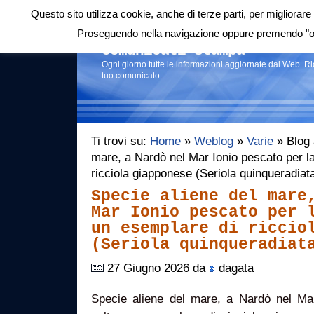
Questo sito utilizza cookie, anche di terze parti, per migliorare 
Login
|
RSS
|
Proseguendo nella navigazione oppure premendo "ok"
Comunicati stampa
Ogni giorno tutte le informazioni aggiornate dal Web. R
tuo comunicato.
Ti trovi su:
Home
»
Weblog
»
Varie
» Blog 
mare, a Nardò nel Mar Ionio pescato per l
ricciola giapponese (Seriola quinqueradia
Specie aliene del mare
Mar Ionio pescato per 
un esemplare di riccio
(Seriola quinqueradiat
27 Giugno 2026 da
dagata
Specie aliene del mare, a Nardò nel Ma