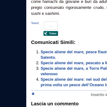
come hamachi da giovane e buri da adulta
pregio consumato rigorosamente crudo, 
sushi e sashimi.
Tweet
Comunicati Simili:
Specie aliene del mare, pesce flau
Salento.
Specie aliene del mare, pescato a
Specie aliene del mare, a Torre Pal
velenoso
Specie aliene del mare: nel sud de
prima volta un pesce dell’Oceano 
Inserito 
Lascia un commento