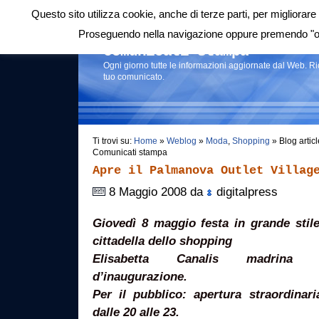
Questo sito utilizza cookie, anche di terze parti, per migliorare 
Login
|
RSS
|
Proseguendo nella navigazione oppure premendo "ok"
Comunicati stampa
Ogni giorno tutte le informazioni aggiornate dal Web. R
tuo comunicato.
Ti trovi su:
Home
»
Weblog
»
Moda
,
Shopping
» Blog articl
Comunicati stampa
Apre il Palmanova Outlet Villag
8 Maggio 2008 da
digitalpress
Giovedì 8 maggio festa in grande stile
cittadella dello shopping
Elisabetta Canalis madrina d’
d’inaugurazione.
Per il pubblico: apertura straordinari
dalle 20 alle 23.