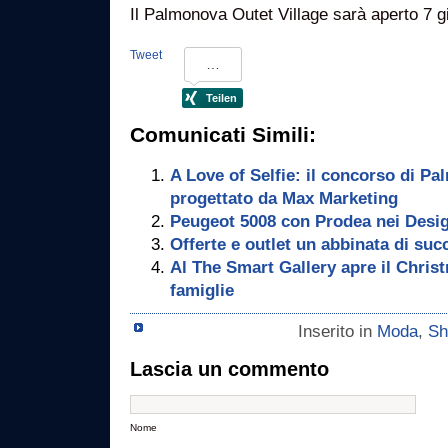
Il Palmonova Outet Village sarà aperto 7 gio
Tweet
Comunicati Simili:
A Love of Selfie: il concorso di Pa
progettato da Max Marketing
Peugeot 5008 con Prodea nei Desi
Offerte e outlet un abbinata di su
Al The Smart Gallery apre il Christ
famiglie
Inserito in
Moda
,
Sh
Lascia un commento
Nome