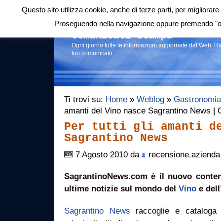
Questo sito utilizza cookie, anche di terze parti, per migliorare 
Login
|
RSS
|
Proseguendo nella navigazione oppure premendo "ok"
Comunicati stampa
Ogni giorno tutte le informazioni aggiornate dal Web. R
tuo comunicato.
Ti trovi su:
Home
»
Weblog
»
Gastronomia
amanti del Vino nasce Sagrantino News |
Per tutti gli amanti d
Sagrantino News
7 Agosto 2010 da
recensione.azienda
SagrantinoNews.com è il nuovo conteni
ultime notizie sul mondo del
Vino
e dell
Sagrantino News
raccoglie e cataloga l