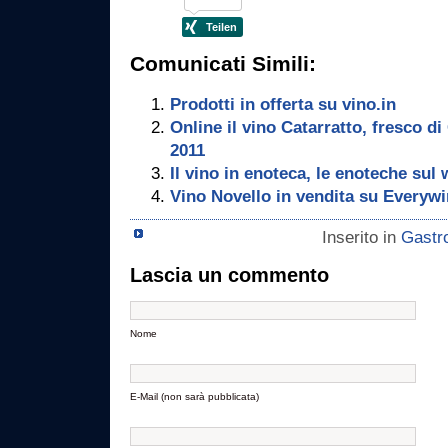
Comunicati Simili:
Prodotti in offerta su vino.in
Online il vino Catarratto, fresco d
2011
Il vino in enoteca, le enoteche sul
Vino Novello in vendita su Everywi
Inserito in
Gastr
Lascia un commento
Nome
E-Mail (non sarà pubblicata)