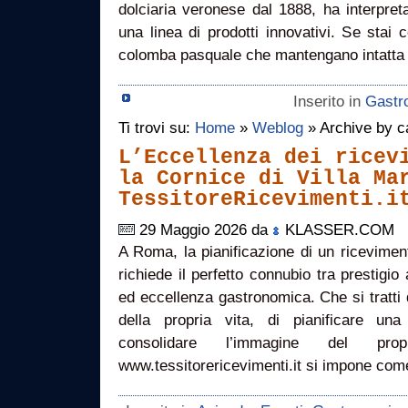
dolciaria veronese dal 1888, ha interpre
una linea di prodotti innovativi. Se stai c
colomba pasquale che mantengano intatta 
Inserito in
Gastr
Ti trovi su:
Home
»
Weblog
» Archive by c
L’Eccellenza dei ricev
la Cornice di Villa Ma
TessitoreRicevimenti.i
29 Maggio 2026 da
KLASSER.COM
A Roma, la pianificazione di un ricevimento
richiede il perfetto connubio tra prestigio 
ed eccellenza gastronomica. Che si tratti d
della propria vita, di pianificare un
consolidare l’immagine del pro
www.tessitorericevimenti.it si impone com