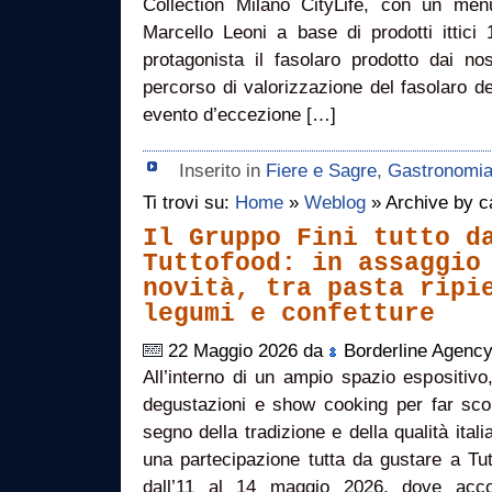
Collection Milano CityLife, con un menu
Marcello Leoni a base di prodotti ittici
protagonista il fasolaro prodotto dai no
percorso di valorizzazione del fasolaro del
evento d’eccezione […]
Inserito in
Fiere e Sagre
,
Gastronomi
Ti trovi su:
Home
»
Weblog
» Archive by c
Il Gruppo Fini tutto d
Tuttofood: in assaggio
novità, tra pasta ripi
legumi e confetture
22 Maggio 2026 da
Borderline Agenc
All’interno di un ampio spazio espositivo
degustazioni e show cooking per far scopr
segno della tradizione e della qualità ita
una partecipazione tutta da gustare a Tu
dall’11 al 14 maggio 2026, dove accogl