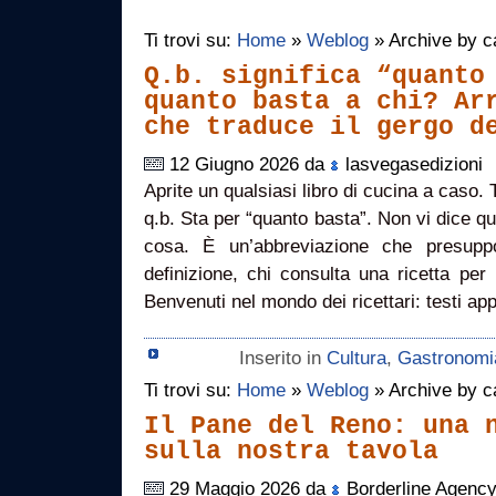
Ti trovi su:
Home
»
Weblog
» Archive by c
Q.b. significa “quanto
quanto basta a chi? Ar
che traduce il gergo d
12 Giugno 2026 da
lasvegasedizioni
Aprite un qualsiasi libro di cucina a caso. 
q.b. Sta per “quanto basta”. Non vi dice qu
cosa. È un’abbreviazione che presupp
definizione, chi consulta una ricetta per
Benvenuti nel mondo dei ricettari: testi a
Inserito in
Cultura
,
Gastronomi
Ti trovi su:
Home
»
Weblog
» Archive by c
Il Pane del Reno: una 
sulla nostra tavola
29 Maggio 2026 da
Borderline Agenc