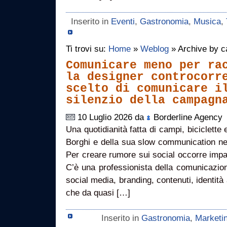
Inserito in
Eventi
,
Gastronomia
,
Musica
,
Ti trovi su:
Home
»
Weblog
» Archive by c
Comunicare meno per ra
la designer controcorr
scelto di comunicare i
silenzio della campagn
10 Luglio 2026 da
Borderline Agency
Una quotidianità fatta di campi, biciclette 
Borghi e della sua slow communication nel
Per creare rumore sui social occorre impa
C’è una professionista della comunicazio
social media, branding, contenuti, identità
che da quasi […]
Inserito in
Gastronomia
,
Marketin