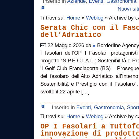
Inserito in
Aziende
,
Eventi
,
Gastronomia
Nuovi sit
Ti trovi su:
Home
»
Weblog
» Archive by c
Serata Chic con il Fas
dell’Adriatico
22 Maggio 2026 da
Borderline Agenc
I fasolari dell’OP I Fasolari protagonis
progetto “S.P.E.C.I.A.L.: Sostenibilità e Pr
il Golf Club Franciacorta (BS) Prosegue 
del fasolaro dell’Alto Adriatico all’intern
Sostenibilità e Prestigio con il Fasolaro”
svolto il 22 aprile […]
Inserito in
Eventi
,
Gastronomia
,
Spor
Ti trovi su:
Home
»
Weblog
» Archive by c
OP I Fasolari a Tuttof
innovazione di prodott