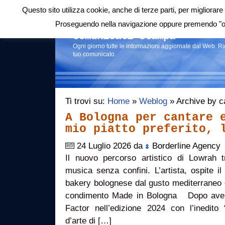
Questo sito utilizza cookie, anche di terze parti, per migliorare 
Login
|
RSS
|
Proseguendo nella navigazione oppure premendo "ok"
Comunicati stampa
Ogni giorno tutte le informazioni aggiornate dal Web. R
tuo comunicato.
Ti trovi su:
Home
»
Weblog
» Archive by c
A Bologna per cantare 
mio piatto preferito, 
24 Luglio 2026 da
Borderline Agency
Il nuovo percorso artistico di Lowrah
musica senza confini. L’artista, ospite i
bakery bolognese dal gusto mediterraneo 
condimento Made in Bologna Dopo aver c
Factor nell’edizione 2024 con l’inedit
d’arte di […]