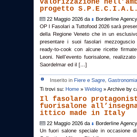
valorizzazione nell’am
progetto S.P.E.C.I.A.L
22 Maggio 2026 da
Borderline Agenc
OP I Fasolari a Tuttofood 2026 sarà present
della Regione Veneto che in un esclusiv
presentare i suoi fasolari mezzoguscio
ready-to-cook con alcune ricette firmate
Leoni. Nell’evento fuorisalone, realizzat
Saordelmar ed il […]
Inserito in
Fiere e Sagre
,
Gastronomi
Ti trovi su:
Home
»
Weblog
» Archive by c
Il fasolaro protagonis
fuorisalone all’insegn
ittico made in Italy
22 Maggio 2026 da
Borderline Agenc
Un fuori salone speciale in occasione d