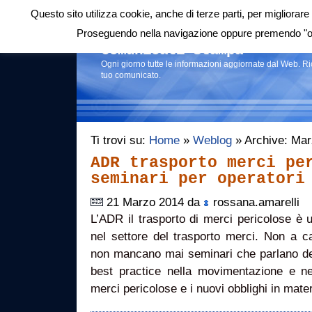
Questo sito utilizza cookie, anche di terze parti, per migliorare 
Login
|
RSS
|
Proseguendo nella navigazione oppure premendo "ok"
Comunicati stampa
Ogni giorno tutte le informazioni aggiornate dal Web. R
tuo comunicato.
Ti trovi su:
Home
»
Weblog
» Archive: Ma
ADR trasporto merci pe
seminari per operatori
21 Marzo 2014 da
rossana.amarelli
L’ADR il trasporto di merci pericolose è 
nel settore del trasporto merci. Non a c
non mancano mai seminari che parlano del
best practice nella movimentazione e nel
merci pericolose e i nuovi obblighi in mate