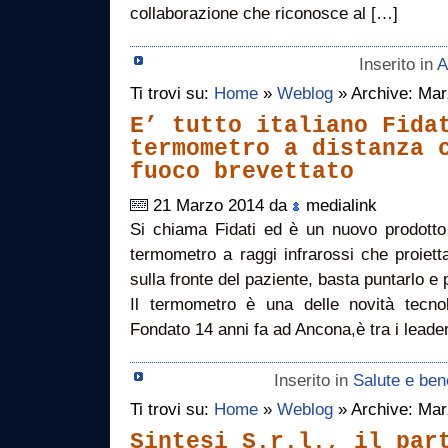
collaborazione che riconosce al […]
Inserito in
A
Ti trovi su:
Home
»
Weblog
» Archive: Ma
E’ tutto italiano Fida
termometro a distanza 
fuoco brevettato
21 Marzo 2014 da
medialink
Si chiama Fidati ed è un nuovo prodotto t
termometro a raggi infrarossi che proiett
sulla fronte del paziente, basta puntarlo e 
Il termometro è una delle novità tecno
Fondato 14 anni fa ad Ancona,è tra i leader
Inserito in
Salute e be
Ti trovi su:
Home
»
Weblog
» Archive: Ma
Sintesi S.r.l., il par