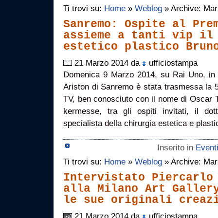
Ti trovi su:
Home
»
Weblog
» Archive: Ma
Sanremo: Ospite al Pre
assieme a tanti vip il
estetico plastico Brun
21 Marzo 2014 da
ufficiostampa
Domenica 9 Marzo 2014, su Rai Uno, in di
Ariston di Sanremo è stata trasmessa la 
TV, ben conosciuto con il nome di Oscar T
kermesse, tra gli ospiti invitati, il do
specialista della chirurgia estetica e plast
Inserito in
Event
Ti trovi su:
Home
»
Weblog
» Archive: Ma
Intervistato Piercarlo
alla Milano Art Galler
le sue originali creaz
21 Marzo 2014 da
ufficiostampa