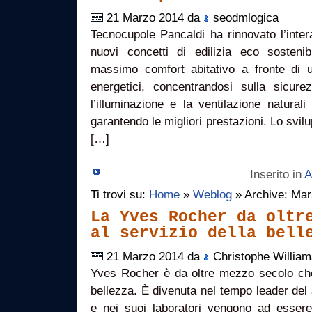
21 Marzo 2014 da
seodmlogica
Tecnocupole Pancaldi ha rinnovato l’inter
nuovi concetti di edilizia eco sostenib
massimo comfort abitativo a fronte di 
energetici, concentrandosi sulla sicure
l’illuminazione e la ventilazione naturali
garantendo le migliori prestazioni. Lo svil
[…]
Inserito in
A
Ti trovi su:
Home
»
Weblog
» Archive: Ma
La Yves Rocher da oltr
al servizio della bell
21 Marzo 2014 da
Christophe William
Yves Rocher è da oltre mezzo secolo che 
bellezza. È divenuta nel tempo leader del s
e nei suoi laboratori vengono ad essere 