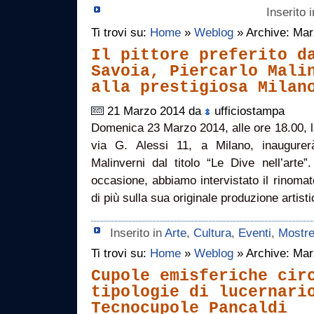
Inserito 
Ti trovi su:
Home
»
Weblog
» Archive: Ma
Il pittore preferito d
Savoia, Piercarlo Mali
alla prestigiosa Milan
21 Marzo 2014 da
ufficiostampa
Domenica 23 Marzo 2014, alle ore 18.00, la
via G. Alessi 11, a Milano, inaugurer
Malinverni dal titolo “Le Dive nell’arte”
occasione, abbiamo intervistato il rinoma
di più sulla sua originale produzione artis
Inserito in
Arte
,
Cultura
,
Eventi
,
Mostr
Ti trovi su:
Home
»
Weblog
» Archive: Ma
Cupole emisferiche cir
tipologie di lucernari
Tecnocupole Pancaldi