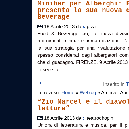
Minibar per Alberghi: 
presenta la sua nuova 
Beverage
18 Aprile 2013 da
pivari
Food & Beverage bio, la nuova divisi
rifornimenti minibar e prima colazione. L
la sua strategia per una rivalutazione 
spesso considerati dagli albergatori com
che di guadagno. FIRENZE, 9 Aprile 2013 –
in sede la […]
Inserito in
T
Ti trovi su:
Home
»
Weblog
» Archive: Apri
“Zio Marcel e il diavo
lettura”
18 Aprile 2013 da
teatrochopin
Un’ora di letteratura e musica, per il p