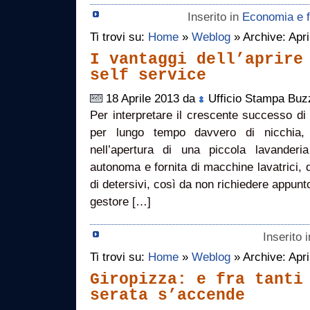
Inserito in
Economia e f
Ti trovi su:
Home
»
Weblog
» Archive: Apri
I vantaggi dell’aprire
self service
18 Aprile 2013 da
Ufficio Stampa Buz
Per interpretare il crescente successo di u
per lungo tempo davvero di nicchia,
nell’apertura di una piccola lavander
autonoma e fornita di macchine lavatrici, di
di detersivi, così da non richiedere appunt
gestore […]
Inserito 
Ti trovi su:
Home
»
Weblog
» Archive: Apri
Giropizza: e fra tanti
serata s’accende