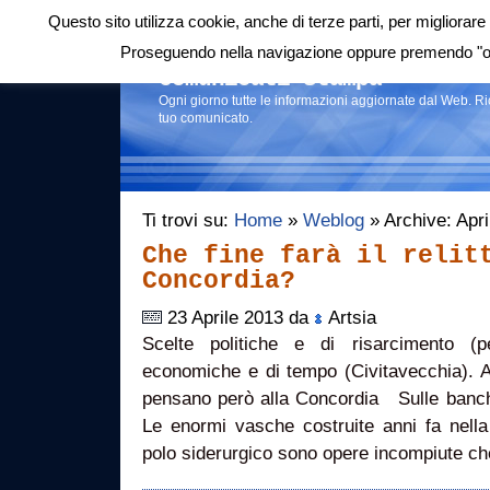
Questo sito utilizza cookie, anche di terze parti, per migliorare 
Login
|
RSS
|
Proseguendo nella navigazione oppure premendo "ok"
Comunicati stampa
Ogni giorno tutte le informazioni aggiornate dal Web. R
tuo comunicato.
Ti trovi su:
Home
»
Weblog
» Archive: Apri
Che fine farà il relit
Concordia?
23 Aprile 2013 da
Artsia
Scelte politiche e di risarcimento (p
economiche e di tempo (Civitavecchia). A
pensano però alla Concordia Sulle banchin
Le enormi vasche costruite anni fa nella
polo siderurgico sono opere incompiute ch