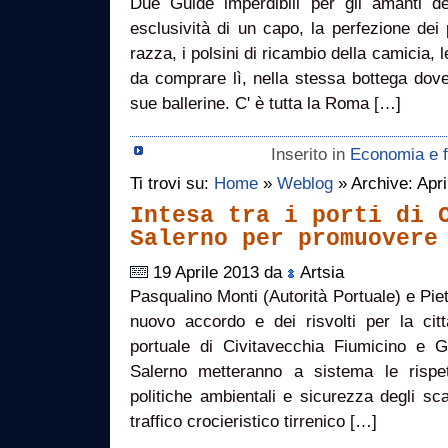
Due Guide imperdibili per gli amanti del
esclusività di un capo, la perfezione dei 
razza, i polsini di ricambio della camicia,
da comprare lì, nella stessa bottega dov
sue ballerine. C' è tutta la Roma […]
Inserito in
Economia e f
Ti trovi su:
Home
»
Weblog
» Archive: Apri
Intesa tra i porti di 
Salerno per promuovere
19 Aprile 2013 da
Artsia
Pasqualino Monti (Autorità Portuale) e Piet
nuovo accordo e dei risvolti per la citt
portuale di Civitavecchia Fiumicino e Ga
Salerno metteranno a sistema le rispe
politiche ambientali e sicurezza degli sc
traffico crocieristico tirrenico […]