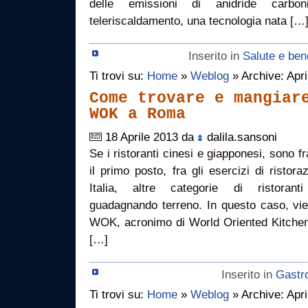
delle emissioni di anidride carbo
teleriscaldamento, una tecnologia nata […
Inserito in
Salute e be
Ti trovi su:
Home
»
Weblog
» Archive: Apri
Come trovare e mangiar
WOK a Roma
18 Aprile 2013 da
dalila.sansoni
Se i ristoranti cinesi e giapponesi, sono fr
il primo posto, fra gli esercizi di ristora
Italia, altre categorie di ristoran
guadagnando terreno. In questo caso, vi
WOK, acronimo di World Oriented Kitchen: 
[…]
Inserito in
Gastr
Ti trovi su:
Home
»
Weblog
» Archive: Apri