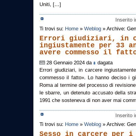
Uniti, […]
Inserito 
Ti trovi su:
Home
»
Weblog
» Archive: Gen
Errori giudiziari, in 
ingiustamente per 33 a
avere commesso il fatt
28 Gennaio 2024 da
dagata
Errori giudiziari, in carcere ingiustamen
commesso il fatto». Lo hanno deciso i giu
Roma al termine del processo di revisione
le sbarre, un detenuto accusato della str
1991 che sosteneva di non aver mai com
Inserito 
Ti trovi su:
Home
»
Weblog
» Archive: Gen
Sesso in carcere per i