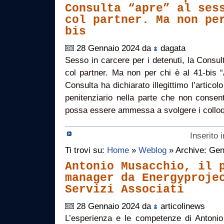
Consulta “apre” al ses
col partner. Ma non pe
bis
28 Gennaio 2024 da
dagata
Sesso in carcere per i detenuti, la Consul
col partner. Ma non per chi è al 41-bi
Consulta ha dichiarato illegittimo l’articol
penitenziario nella parte che non consen
possa essere ammessa a svolgere i colloqu
Inserito 
Ti trovi su:
Home
»
Weblog
» Archive: Gen
Antonio Musacchio, il 
manager da Energyproje
Servizi Associati
28 Gennaio 2024 da
articolinews
L’esperienza e le competenze di Antonio