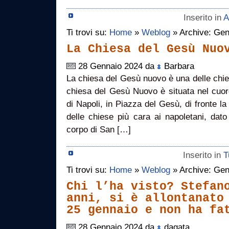
Inserito in
A
Ti trovi su:
Home
»
Weblog
» Archive: Gen
La Chiesa del Gesù Nuo
28 Gennaio 2024 da
Barbara
La chiesa del Gesù nuovo è una delle chie
chiesa del Gesù Nuovo è situata nel cuore
di Napoli, in Piazza del Gesù, di fronte la
delle chiese più cara ai napoletani, dato 
corpo di San […]
Inserito in
T
Ti trovi su:
Home
»
Weblog
» Archive: Gen
Chi l’ha visto? Stefan
anni, si è allontanato
25 gennaio e non ha fa
28 Gennaio 2024 da
dagata