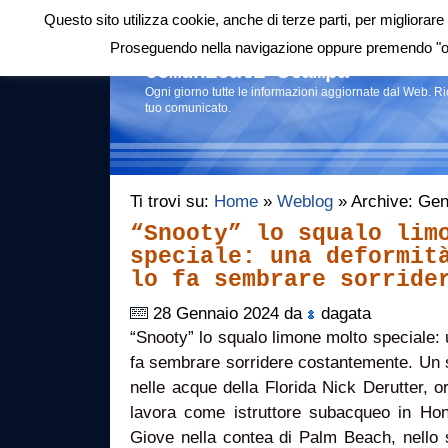
Questo sito utilizza cookie, anche di terze parti, per migliorare 
Login
|
RSS
|
Proseguendo nella navigazione oppure premendo "ok"
Comunicati stampa
Ogni giorno tutte le informazioni aggiornate dal Web. R
tuo comunicato.
Ti trovi su:
Home
»
Weblog
» Archive: Gen
“Snooty” lo squalo lim
speciale: una deformit
lo fa sembrare sorride
28 Gennaio 2024 da
dagata
“Snooty” lo squalo limone molto speciale: 
fa sembrare sorridere costantemente. Un 
nelle acque della Florida Nick Derutter, or
lavora come istruttore subacqueo in Ho
Giove nella contea di Palm Beach, nello st