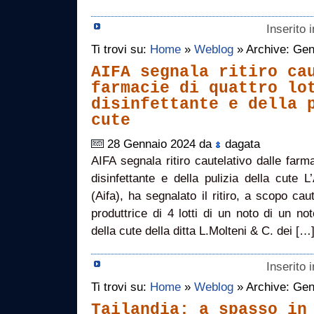
Inserito 
Ti trovi su:
Home
»
Weblog
» Archive: Gen
AIFA segnala ritiro ca
farmacie di quattro lo
disinfettante e della 
cute
28 Gennaio 2024 da
dagata
AIFA segnala ritiro cautelativo dalle farma
disinfettante e della pulizia della cute 
(Aifa), ha segnalato il ritiro, a scopo cau
produttrice di 4 lotti di un noto di un not
della cute della ditta L.Molteni & C. dei […
Inserito 
Ti trovi su:
Home
»
Weblog
» Archive: Gen
Tailandia: a spasso in