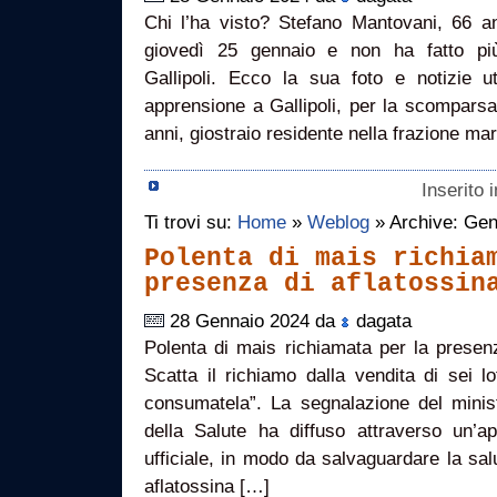
Chi l’ha visto? Stefano Mantovani, 66 an
giovedì 25 gennaio e non ha fatto più
Gallipoli. Ecco la sua foto e notizie ut
apprensione a Gallipoli, per la scompars
anni, giostraio residente nella frazione mar
Inserito 
Ti trovi su:
Home
»
Weblog
» Archive: Gen
Polenta di mais richia
presenza di aflatossin
28 Gennaio 2024 da
dagata
Polenta di mais richiamata per la presenza 
Scatta il richiamo dalla vendita di sei l
consumatela”. La segnalazione del minist
della Salute ha diffuso attraverso un’a
ufficiale, in modo da salvaguardare la sa
aflatossina […]