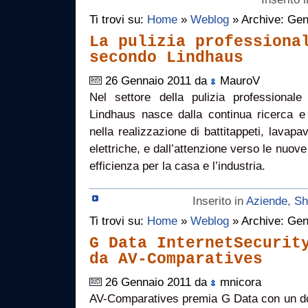
Ti trovi su:
Home
»
Weblog
» Archive: Gen
La pulizia professiona
secondo Lindhaus
26 Gennaio 2011 da
MauroV
Nel settore della pulizia professional
Lindhaus nasce dalla continua ricerca e
nella realizzazione di battitappeti, lavapa
elettriche, e dall’attenzione verso le nuov
efficienza per la casa e l’industria.
Inserito in
Aziende
,
Sh
Ti trovi su:
Home
»
Weblog
» Archive: Gen
G Data InternetSecurit
da AV-Comparatives
26 Gennaio 2011 da
mnicora
AV-Comparatives premia G Data con un dop