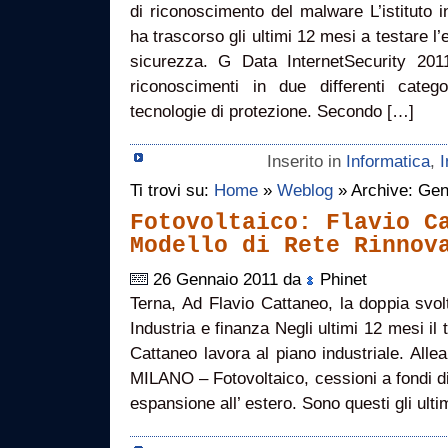
di riconoscimento del malware L’istituto
ha trascorso gli ultimi 12 mesi a testare l’
sicurezza. G Data InternetSecurity 20
riconoscimenti in due differenti categ
tecnologie di protezione. Secondo […]
Inserito in
Informatica
,
I
Ti trovi su:
Home
»
Weblog
» Archive: Gen
Fotovoltaico: Flavio C
Modello di Rete Rinnov
26 Gennaio 2011 da
Phinet
Terna, Ad Flavio Cattaneo, la doppia svolta
Industria e finanza Negli ultimi 12 mesi il
Cattaneo lavora al piano industriale. Alle
MILANO – Fotovoltaico, cessioni a fondi di
espansione all’ estero. Sono questi gli ulti