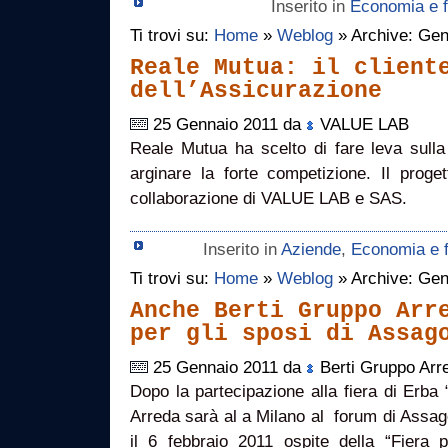
Inserito in
Economia e f
Ti trovi su:
Home
»
Weblog
» Archive: Gen
Reale Mutua: il client
dell’Assicurazione
25 Gennaio 2011 da
VALUE LAB
Reale Mutua ha scelto di fare leva sulla 
arginare la forte competizione. Il proge
collaborazione di VALUE LAB e SAS.
Inserito in
Aziende
,
Economia e 
Ti trovi su:
Home
»
Weblog
» Archive: Gen
Anche Berti Gruppo Arr
per gli sposi di Assag
25 Gennaio 2011 da
Berti Gruppo Arr
Dopo la partecipazione alla fiera di Erba 
Arreda sarà al a Milano al forum di Assago 
il 6 febbraio 2011 ospite della “Fiera