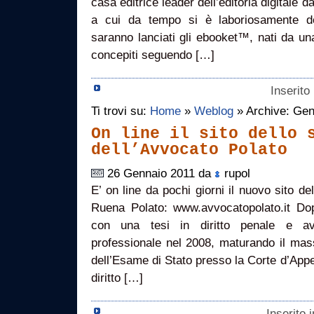
casa editrice leader dell’editoria digitale d
a cui da tempo si è laboriosamente de
saranno lanciati gli ebooket™, nati da un
concepiti seguendo […]
Inserito
Ti trovi su:
Home
»
Weblog
» Archive: Gen
On line il sito dello 
dell’Avvocato Polato
26 Gennaio 2011 da
rupol
E’ on line da pochi giorni il nuovo sito de
Ruena Polato: www.avvocatopolato.it Do
con una tesi in diritto penale e aver
professionale nel 2008, maturando il mass
dell’Esame di Stato presso la Corte d’Appel
diritto […]
Inserito 