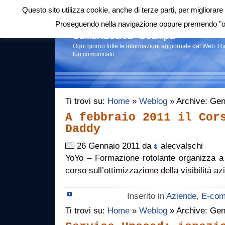
Questo sito utilizza cookie, anche di terze parti, per migliorare 
Login
|
RSS
|
Proseguendo nella navigazione oppure premendo "ok"
Comunicati stampa
Ogni giorno tutte le informazioni aggiornate dal Web. R
tuo comunicato.
Ti trovi su:
Home
»
Weblog
» Archive: Gen
A febbraio 2011 il Cor
Daddy
26 Gennaio 2011 da
alecvalschi
YoYo – Formazione rotolante organizza a 
corso sull’ottimizzazione della visibilità azi
Inserito in
Aziende
,
E-co
Ti trovi su:
Home
»
Weblog
» Archive: Gen