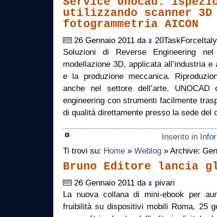
Service Unocad: ispezi
utilizzando scanner 3D
fotogrammetria AICON
26 Gennaio 2011 da
20TaskForceItaly
Soluzioni di Reverse Engineering nel
modellazione 3D, applicata all’industria e 
e la produzione meccanica. Riproduzion
anche nel settore dell’arte. UNOCAD o
engineering con strumenti facilmente traspo
di qualità direttamente presso la sede del c
Inserito in
Info
Ti trovi su:
Home
»
Weblog
» Archive: Gen
Bruno Editore lancia g
26 Gennaio 2011 da
pivari
La nuova collana di mini-ebook per aum
fruibilità su dispositivi mobili Roma, 25