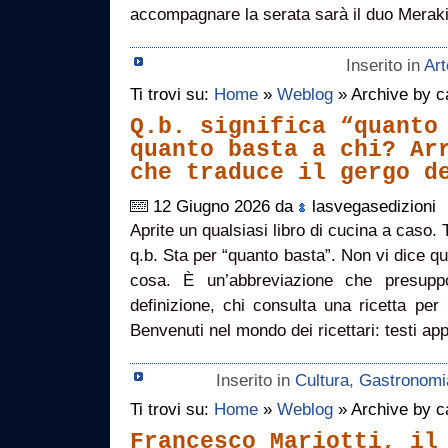
accompagnare la serata sarà il duo Merak
Inserito in
Art
Ti trovi su:
Home
»
Weblog
» Archive by ca
Q.b. significa “quanto
quanto basta a chi? Ar
che traduce il gergo d
12 Giugno 2026 da
lasvegasedizioni
Aprite un qualsiasi libro di cucina a caso. 
q.b. Sta per “quanto basta”. Non vi dice qu
cosa. È un’abbreviazione che presupp
definizione, chi consulta una ricetta per
Benvenuti nel mondo dei ricettari: testi a
Inserito in
Cultura
,
Gastronomi
Ti trovi su:
Home
»
Weblog
» Archive by ca
Francesco Mariotti, il