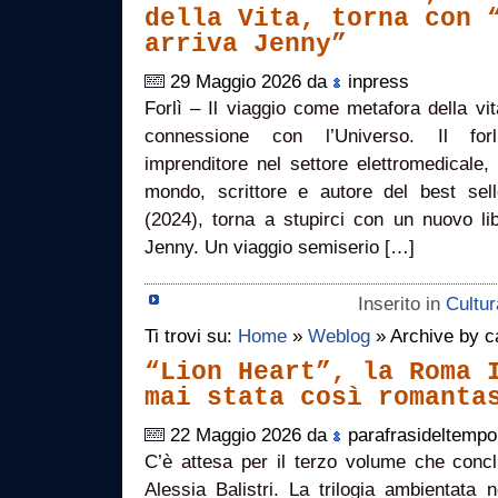
della Vita, torna con 
arriva Jenny”
29 Maggio 2026 da
inpress
Forlì – Il viaggio come metafora della vit
connessione con l’Universo. Il forl
imprenditore nel settore elettromedicale,
mondo, scrittore e autore del best selle
(2024), torna a stupirci con un nuovo libr
Jenny. Un viaggio semiserio […]
Inserito in
Cultur
Ti trovi su:
Home
»
Weblog
» Archive by ca
“Lion Heart”, la Roma 
mai stata così romanta
22 Maggio 2026 da
parafrasideltempo
C’è attesa per il terzo volume che concl
Alessia Balistri. La trilogia ambientata