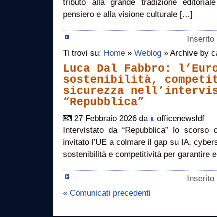
tributo alla grande tradizione editoria
pensiero e alla visione culturale […]
Inserito
Ti trovi su:
Home
»
Weblog
» Archive by ca
Luca Dal Fabbro: l’Eur
sostenibilità, competi
sicurezza nell’intervi
“Repubblica”
27 Febbraio 2026 da
officenewsldf
Intervistato da “Repubblica” lo scorso
invitato l’UE a colmare il gap su IA, cybe
sostenibilità e competitività per garantire 
Inserito
« Comunicati precedenti