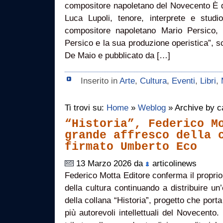
compositore napoletano del Novecento È dis
Luca Lupoli, tenore, interprete e studio
compositore napoletano Mario Persico, 
Persico e la sua produzione operistica”, s
De Maio e pubblicato da […]
Inserito in
Arte
,
Cultura
,
Eventi
,
Libri
,
Ti trovi su:
Home
»
Weblog
» Archive by ca
“Historia”, Federico M
grande affresco della 
firmato Umberto Eco
13 Marzo 2026 da
articolinews
Federico Motta Editore conferma il propri
della cultura continuando a distribuire un’
della collana “Historia”, progetto che porta
più autorevoli intellettuali del Novecent