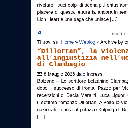
rivelare i suoi colpi di scena più entusias
piacere di questa lettura fa ancora in t
Lion Heart è una saga che unisce […]
Inserito
Ti trovi su:
Home
»
Weblog
» Archive by ca
“Dillortan”, la violen
all’ingiustizia nell’u
di Clambagio
8 Maggio 2026 da
inpress
Bolzano – Lo scrittore bolzanino Clambagi
dopo il successo di Ironta. Pazzo per Vict
recensioni di Dacia Maraini, Luca Liguor
il settimo romanzo Dillortan. A volte la v
nazionale tenuta al palazzo Kolping di Bol
[…]