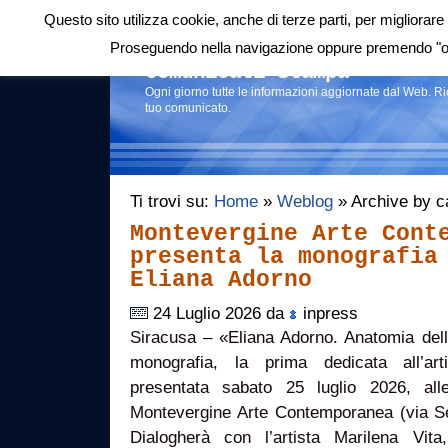
Questo sito utilizza cookie, anche di terze parti, per migliorare 
Login
|
RSS
|
Proseguendo nella navigazione oppure premendo "ok"
Comunicati stampa
Ogni giorno tutte le informazioni aggiornate dal Web. R
tuo comunicato.
Ti trovi su:
Home
»
Weblog
» Archive by ca
Montevergine Arte Cont
presenta la monografia
Eliana Adorno
24 Luglio 2026 da
inpress
Siracusa – «Eliana Adorno. Anatomia della v
monografia, la prima dedicata all’ar
presentata sabato 25 luglio 2026, all
Montevergine Arte Contemporanea (via Sera
Dialogherà con l’artista Marilena Vit