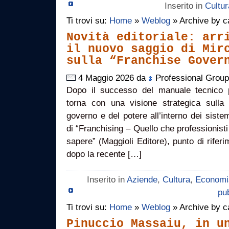
Inserito in
Cultur
Ti trovi su:
Home
»
Weblog
» Archive by ca
Novità editoriale: arr
il nuovo saggio di Mir
sulla “Franchise Gover
4 Maggio 2026 da
Professional Grou
Dopo il successo del manuale tecnico p
torna con una visione strategica sulla g
governo e del potere all’interno dei sistem
di “Franchising – Quello che professionis
sapere” (Maggioli Editore), punto di riferi
dopo la recente […]
Inserito in
Aziende
,
Cultura
,
Economia
pub
Ti trovi su:
Home
»
Weblog
» Archive by ca
Pinuccio Massaiu, in u