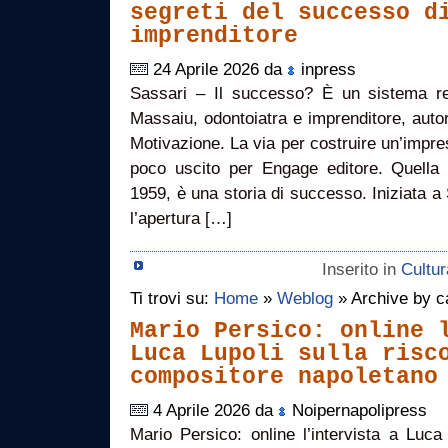
segreti del successo d
imprenditore
24 Aprile 2026 da
inpress
Sassari – Il successo? È un sistema rep
Massaiu, odontoiatra e imprenditore, autor
Motivazione. La via per costruire un’impres
poco uscito per Engage editore. Quella
1959, è una storia di successo. Iniziata a
l’apertura […]
Inserito in
Cultur
Ti trovi su:
Home
»
Weblog
» Archive by ca
Mario Persico: online 
Luca Lupoli sulla risc
compositore napoletano
4 Aprile 2026 da
Noipernapolipress
Mario Persico: online l’intervista a Luca