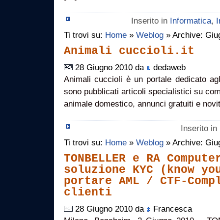
Inserito in
Informatica
,
I
Ti trovi su:
Home
»
Weblog
» Archive: Giu
Animali cuccioli.it
28 Giugno 2010 da
dedaweb
Animali cuccioli è un portale dedicato ag
sono pubblicati articoli specialistici su co
animale domestico, annunci gratuiti e nov
Inserito in
Ti trovi su:
Home
»
Weblog
» Archive: Giu
TONBELLER e RA Compute
soluzione KYC (know yo
portare AML / CTF-Comp
clienti
28 Giugno 2010 da
Francesca