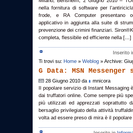
Milano, Bensheim, 2 Giugno 2010 – TO
nella fornitura di software per l’antiricic
frode, e RA Computer presentano o
applicativo in aggiunta alla suite di stru
prevenzione dei crimini finanziari. Siron
completa, flessibile ed efficiente nella […]
Inserito 
Ti trovi su:
Home
»
Weblog
» Archive: Giu
G Data: MSN Messenger 
28 Giugno 2010 da
mnicora
Il popolare servizio di Instant Messaging è
dai truffatori online. Come sempre più spe
più utilizzati ed apprezzati soprattutto 
bersaglio privilegiato della attività truffal
volta ad essere preso di mira è il popolare 
Inserito in
Informa