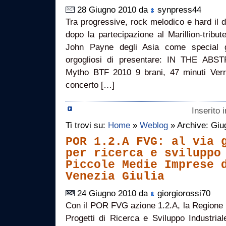
28 Giugno 2010 da
synpress44
Tra progressive, rock melodico e hard il de
dopo la partecipazione al Marillion-tribu
John Payne degli Asia come specia
orgogliosi di presentare: IN THE ABST
Mytho BTF 2010 9 brani, 47 minuti Verrà
concerto […]
Inserito 
Ti trovi su:
Home
»
Weblog
» Archive: Giu
POR 1.2.A FVG: al via 
per ricerca e sviluppo
Piccole Medie Imprese 
Venezia Giulia
24 Giugno 2010 da
giorgiorossi70
Con il POR FVG azione 1.2.A, la Regione F
Progetti di Ricerca e Sviluppo Industria