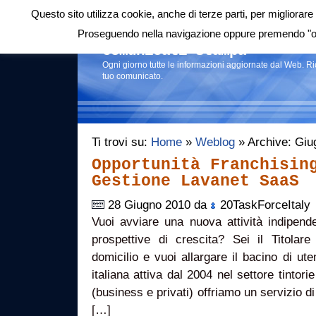
Questo sito utilizza cookie, anche di terze parti, per migliorare 
Login
|
RSS
|
Proseguendo nella navigazione oppure premendo "ok"
Comunicati stampa
Ogni giorno tutte le informazioni aggiornate dal Web. R
tuo comunicato.
Ti trovi su:
Home
»
Weblog
» Archive: Giu
Opportunità Franchisin
Gestione Lavanet SaaS
28 Giugno 2010 da
20TaskForceItaly
Vuoi avviare una nuova attività indipend
prospettive di crescita? Sei il Titolare
domicilio e vuoi allargare il bacino di u
italiana attiva dal 2004 nel settore tintorie
(business e privati) offriamo un servizio di
[…]