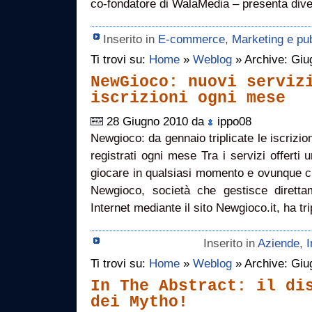
co-fondatore di WalaMedia – presenta dive
Inserito in
E-commerce
,
Marketing e pub
Ti trovi su:
Home
»
Weblog
» Archive: Giu
NewGioco: nuovi serviz
iscrizioni ogni mese
28 Giugno 2010 da
ippo08
Newgioco: da gennaio triplicate le iscrizion
registrati ogni mese Tra i servizi offerti 
giocare in qualsiasi momento e ovunque ci 
Newgioco, società che gestisce diretta
Internet mediante il sito Newgioco.it, ha tr
Inserito in
Aziende
,
I
Ti trovi su:
Home
»
Weblog
» Archive: Giu
In The Abstract: il di
dei Mytho!