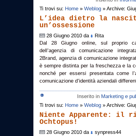
Ti trovi su:
Home
»
Weblog
» Archive: Giu
L’idea dietro la nasci
un’ossessione
28 Giugno 2010 da
Rita
Dal 28 Giugno online, sul proprio c
dell’agenzia di comunicazione integrata
2Brand, agenzia di comunicazione integra
è sempre distinta per la freschezza e la co
nonché per essersi presentata come l’a
comunicazione d’identità aziendali different
Inserito in
Marketing e pub
Ti trovi su:
Home
»
Weblog
» Archive: Giu
Niente Apparente: il r
Ochtopus!
28 Giugno 2010 da
synpress44