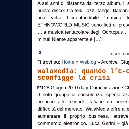
A sei anni di distanza dal terzo album, il 
nuovo disco: tra folk, jazz, tango, Balcani
una volta l’inconfondibile ‘musica
ETHNOWORLD MUSIC sono lieti di pre
…la musica tentacolare degli Ochtopus… 
minuti Niente apparente è […]
Inserito 
Ti trovi su:
Home
»
Weblog
» Archive: Giu
WalaMedia: quando l’E-
sconfigge la crisi
28 Giugno 2010 da
Comunicazione Ch
Il noto gruppo di consulenza, specializ
propone alle aziende italiane un nuov
difficoltà del mercato. WalaMedia offre al
aumentare il proprio business, attrav
commercio elettronico. Luca Gerini – già