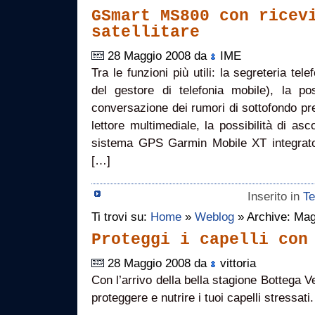
GSmart MS800 con ricev
satellitare
28 Maggio 2008 da
IME
Tra le funzioni più utili: la segreteria tel
del gestore di telefonia mobile), la pos
conversazione dei rumori di sottofondo prer
lettore multimediale, la possibilità di a
sistema GPS Garmin Mobile XT integrato
[…]
Inserito in
Te
Ti trovi su:
Home
»
Weblog
» Archive: Mag
Proteggi i capelli con
28 Maggio 2008 da
vittoria
Con l’arrivo della bella stagione Bottega V
proteggere e nutrire i tuoi capelli stressati.