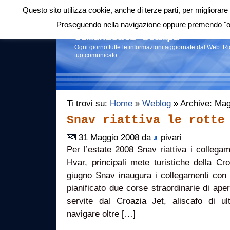
Questo sito utilizza cookie, anche di terze parti, per migliorare 
Login
|
RSS
|
Proseguendo nella navigazione oppure premendo "ok"
Comunicati stampa
Ogni giorno tutte le informazioni aggiornate dal Web. R
tuo comunicato.
Ti trovi su:
Home
»
Weblog
» Archive: Mag
Snav riattiva le rotte
31 Maggio 2008 da
pivari
Per l’estate 2008 Snav riattiva i collegam
Hvar, principali mete turistiche della C
giugno Snav inaugura i collegamenti con
pianificato due corse straordinarie di ape
servite dal Croazia Jet, aliscafo di u
navigare oltre […]