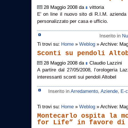
28 Maggio 2008 da
vittoria
E’ on line il nuovo sito di R.I.M. aziend
personalizzato per casa e ufficio.
Inserito in
Nuo
Ti trovi su:
Home
»
Weblog
» Archive: Mag
Sconti su pendoli Alto
28 Maggio 2008 da
Claudio Lazzini
A partire dal 27/05/2008, l’orologeria Lazzi
interessanti sconti sui pendoli Altobel
Inserito in
Arredamento
,
Aziende
,
E-
Ti trovi su:
Home
»
Weblog
» Archive: Mag
Montecarlo ospita la m
for Life” in favore di