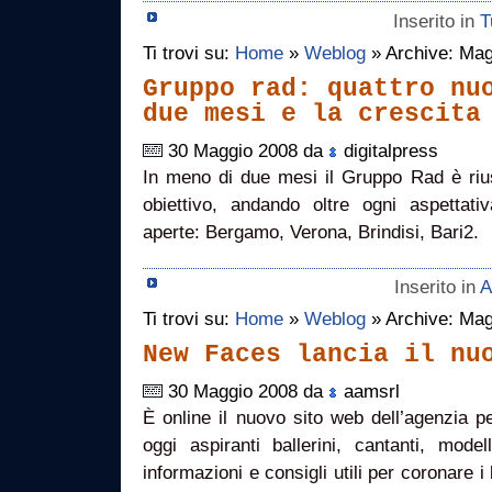
Inserito in
T
Ti trovi su:
Home
»
Weblog
» Archive: Mag
Gruppo rad: quattro nu
due mesi e la crescita
30 Maggio 2008 da
digitalpress
In meno di due mesi il Gruppo Rad è riu
obiettivo, andando oltre ogni aspettat
aperte: Bergamo, Verona, Brindisi, Bari2.
Inserito in
A
Ti trovi su:
Home
»
Weblog
» Archive: Mag
New Faces lancia il nu
30 Maggio 2008 da
aamsrl
È online il nuovo sito web dell’agenzia 
oggi aspiranti ballerini, cantanti, model
informazioni e consigli utili per coronare i 