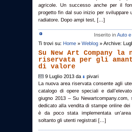
agricole. Un successo anche per il forn
progetto fin dal suo inizio per sviluppare 
radiatore. Dopo ampi test, […]
Inserito in
Auto e
Ti trovi su:
Home
»
Weblog
» Archive: Lug
Su New Art Company la 
riservata per gli aman
di valore
9 Luglio 2013 da
pivari
La nuova area riservata consente agli uten
catalogo di opere speciali e dall’elevato
giugno 2013 – Su Newartcompany.com, si
dedicato alla vendita di stampe online dei m
è da poco stata implementata un’area 
soltanto gli utenti registrati […]