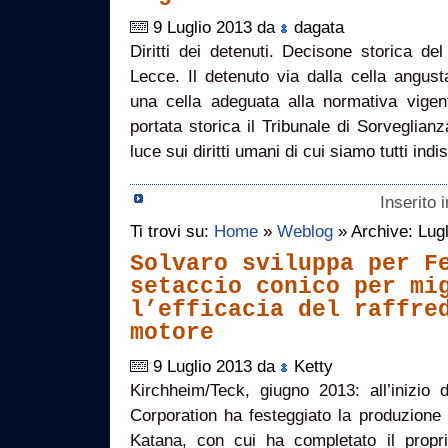
9 Luglio 2013 da
dagata
Diritti dei detenuti. Decisone storica de
Lecce. Il detenuto via dalla cella angus
una cella adeguata alla normativa vig
portata storica il Tribunale di Sorveglian
luce sui diritti umani di cui siamo tutti ind
Inserito 
Ti trovi su:
Home
»
Weblog
» Archive: Lug
Solvaro sviluppa per F
setaccio conico per mi
l’efficacia del raffre
motore
9 Luglio 2013 da
Ketty
Kirchheim/Teck, giugno 2013: all’iniz
Corporation ha festeggiato la produzione 
Katana, con cui ha completato il propr