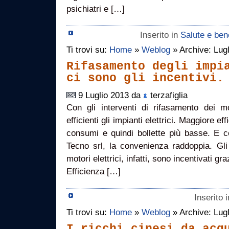
psichiatri e […]
Inserito in
Salute e be
Ti trovi su:
Home
»
Weblog
» Archive: Lug
Rifasamento degli impi
ci sono gli incentivi.
9 Luglio 2013 da
terzafiglia
Con gli interventi di rifasamento dei mo
efficienti gli impianti elettrici. Maggiore ef
consumi e quindi bollette più basse. E co
Tecno srl, la convenienza raddoppia. Gli 
motori elettrici, infatti, sono incentivati gr
Efficienza […]
Inserito 
Ti trovi su:
Home
»
Weblog
» Archive: Lug
I ricchi cinesi da acq