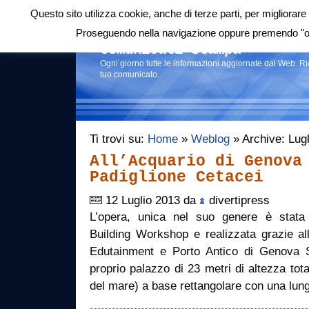
Questo sito utilizza cookie, anche di terze parti, per migliorare 
Login
|
RSS
|
Proseguendo nella navigazione oppure premendo "ok"
Comunicati stampa
Ogni giorno tutte le informazioni aggiornate dal Web. R
tuo comunicato.
Ti trovi su:
Home
»
Weblog
» Archive: Lug
All’Acquario di Genova
Padiglione Cetacei
12 Luglio 2013 da
divertipress
L’opera, unica nel suo genere è stata
Building Workshop e realizzata grazie al
Edutainment e Porto Antico di Genova S
proprio palazzo di 23 metri di altezza total
del mare) a base rettangolare con una lu