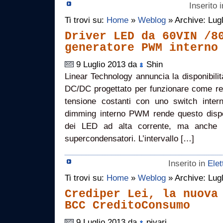
Inserito 
Ti trovi su:
Home
»
Weblog
» Archive: Lug
Driver LED da 60VIN /8
generatore PWM interno
9 Luglio 2013 da
Shin
Linear Technology annuncia la disponibilit
DC/DC progettato per funzionare come reg
tensione costanti con uno switch inter
dimming interno PWM rende questo dispos
dei LED ad alta corrente, ma anche p
supercondensatori. L’intervallo […]
Inserito in
Elet
Ti trovi su:
Home
»
Weblog
» Archive: Lug
Crediper Lei, la nuova
BCC CreditoConsumo
9 Luglio 2013 da
pivari