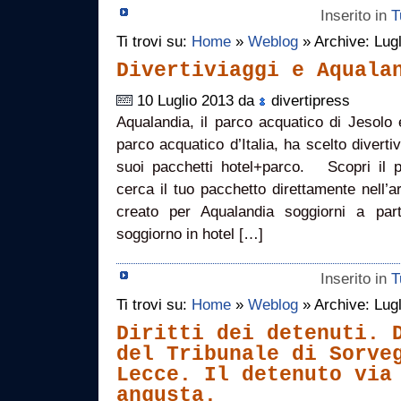
Inserito in
T
Ti trovi su:
Home
»
Weblog
» Archive: Lug
Divertiviaggi e Aquala
10 Luglio 2013 da
divertipress
Aqualandia, il parco acquatico di Jesolo 
parco acquatico d’Italia, ha scelto diverti
suoi pacchetti hotel+parco. Scopri il 
cerca il tuo pacchetto direttamente nell’ar
creato per Aqualandia soggiorni a pa
soggiorno in hotel […]
Inserito in
T
Ti trovi su:
Home
»
Weblog
» Archive: Lug
Diritti dei detenuti. 
del Tribunale di Sorve
Lecce. Il detenuto via
angusta.