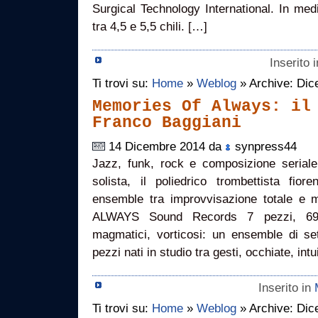
Surgical Technology International. In med
tra 4,5 e 5,5 chili. […]
Inserito 
Ti trovi su:
Home
»
Weblog
» Archive: Di
Memories Of Always: il
Franco Baggiani
14 Dicembre 2014 da
synpress44
Jazz, funk, rock e composizione seriale
solista, il poliedrico trombettista fio
ensemble tra improvvisazione totale 
ALWAYS Sound Records 7 pezzi, 69.18
magmatici, vorticosi: un ensemble di set
pezzi nati in studio tra gesti, occhiate, int
Inserito in
Ti trovi su:
Home
»
Weblog
» Archive: Di