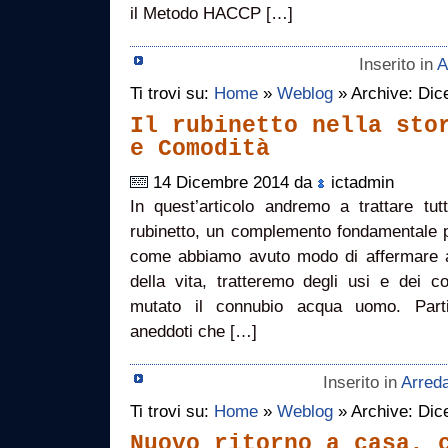
il Metodo HACCP […]
Inserito in
A
Ti trovi su:
Home
»
Weblog
» Archive: Di
Il rubinetto nella sto
e Comodità
14 Dicembre 2014 da
ictadmin
In quest’articolo andremo a trattare tutti
rubinetto, un complemento fondamentale pe
come abbiamo avuto modo di affermare a
della vita, tratteremo degli usi e dei
mutato il connubio acqua uomo. Part
aneddoti che […]
Inserito in
Arred
Ti trovi su:
Home
»
Weblog
» Archive: Di
Nuovo ritorno a casa, 