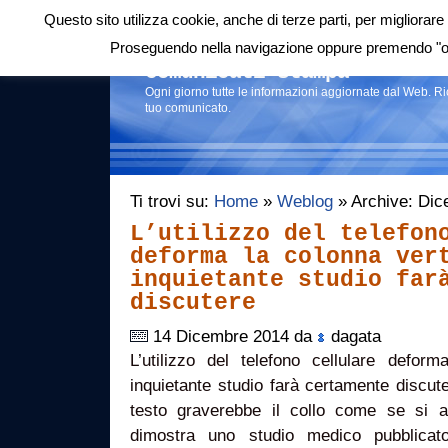
Questo sito utilizza cookie, anche di terze parti, per migliorare 
Login
|
RSS
|
Proseguendo nella navigazione oppure premendo "ok"
Comunicati stampa
Ogni giorno tutte le informazioni aggiornate dal Web. R
tuo comunicato.
Ti trovi su:
Home
»
Weblog
» Archive: Di
L’utilizzo del telefon
deforma la colonna ver
inquietante studio far
discutere
14 Dicembre 2014 da
dagata
L’utilizzo del telefono cellulare defor
inquietante studio farà certamente discu
testo graverebbe il collo come se si a
dimostra uno studio medico pubblicato 