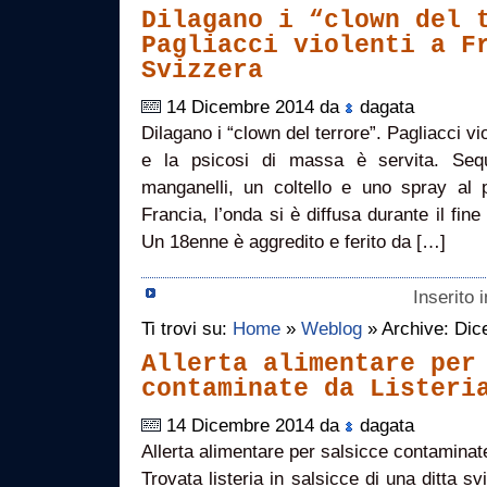
Dilagano i “clown del 
Pagliacci violenti a F
Svizzera
14 Dicembre 2014 da
dagata
Dilagano i “clown del terrore”. Pagliacci vi
e la psicosi di massa è servita. Seq
manganelli, un coltello e uno spray a
Francia, l’onda si è diffusa durante il fin
Un 18enne è aggredito e ferito da […]
Inserito 
Ti trovi su:
Home
»
Weblog
» Archive: Di
Allerta alimentare per
contaminate da Listeri
14 Dicembre 2014 da
dagata
Allerta alimentare per salsicce contamin
Trovata listeria in salsicce di una ditta sv