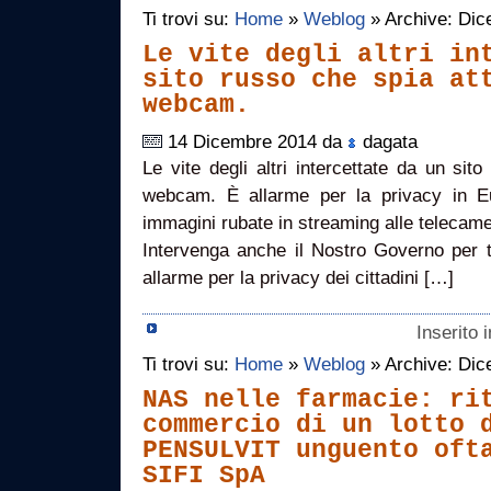
Ti trovi su:
Home
»
Weblog
» Archive: Di
Le vite degli altri in
sito russo che spia at
webcam.
14 Dicembre 2014 da
dagata
Le vite degli altri intercettate da un sit
webcam. È allarme per la privacy in Eu
immagini rubate in streaming alle telecamer
Intervenga anche il Nostro Governo per 
allarme per la privacy dei cittadini […]
Inserito 
Ti trovi su:
Home
»
Weblog
» Archive: Di
NAS nelle farmacie: ri
commercio di un lotto 
PENSULVIT unguento oft
SIFI SpA