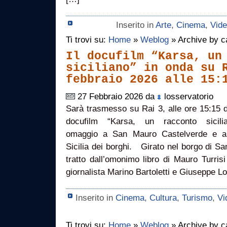
Inserito in
Arte
,
Cinema
,
Vide
Ti trovi su:
Home
»
Weblog
» Archive by c
Il docufilm “Karsa, un
siciliano” in onda su 
febbraio 2026 alle 15:
27 Febbraio 2026 da
losservatorio
Sarà trasmesso su Rai 3, alle ore 15:15 d
docufilm “Karsa, un racconto sicil
omaggio a San Mauro Castelverde e all’
Sicilia dei borghi. Girato nel borgo di Sa
tratto dall’omonimo libro di Mauro Turrisi
giornalista Marino Bartoletti e Giuseppe L
Inserito in
Cinema
,
Cultura
,
Turismo
,
Vi
Ti trovi su:
Home
»
Weblog
» Archive by c