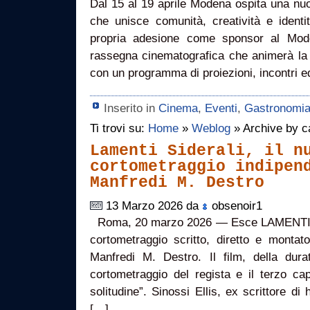
Dal 15 al 19 aprile Modena ospita una nu
che unisce comunità, creatività e iden
propria adesione come sponsor al Mode
rassegna cinematografica che animerà la c
con un programma di proiezioni, incontri e
Inserito in
Cinema
,
Eventi
,
Gastronomi
Ti trovi su:
Home
»
Weblog
» Archive by c
Lamenti Siderali, il n
cortometraggio indipen
Manfredi M. Destro
13 Marzo 2026 da
obsenoir1
Roma, 20 marzo 2026 — Esce LAMENTI 
cortometraggio scritto, diretto e montato
Manfredi M. Destro. Il film, della dura
cortometraggio del regista e il terzo capi
solitudine”. Sinossi Ellis, ex scrittore di
[…]