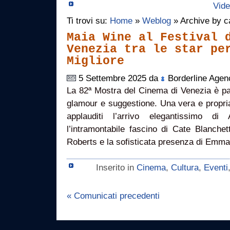
Vide
Ti trovi su:
Home
»
Weblog
» Archive by c
Maia Wine al Festival 
Venezia tra le star pe
Migliore
5 Settembre 2025 da
Borderline Agen
La 82ª Mostra del Cinema di Venezia è part
glamour e suggestione. Una vera e propria p
applauditi l’arrivo elegantissimo 
l’intramontabile fascino di Cate Blanchett
Roberts e la sofisticata presenza di Emma
Inserito in
Cinema
,
Cultura
,
Eventi
« Comunicati precedenti