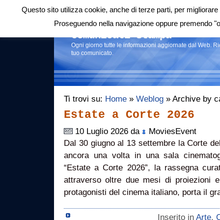
Questo sito utilizza cookie, anche di terze parti, per migliorare 
Login
|
RSS
|
Proseguendo nella navigazione oppure premendo "ok"
Comunicati stampa
Ogni giorno tutte le informazioni aggiornate dal Web. R
tuo comunicato.
Ti trovi su:
Home
»
Weblog
» Archive by c
Estate a Corte 2026
10 Luglio 2026 da
MoviesEvent
Dal 30 giugno al 13 settembre la Corte de
ancora una volta in una sala cinematogr
“Estate a Corte 2026”, la rassegna cura
attraverso oltre due mesi di proiezioni e 
protagonisti del cinema italiano, porta il 
Inserito in
Arte
,