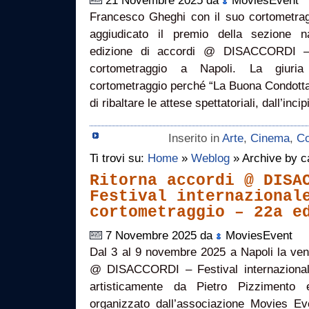
21 Novembre 2025 da
MoviesEvent
Francesco Gheghi con il suo cortometra
aggiudicato il premio della sezione n
edizione di accordi @ DISACCORDI – F
cortometraggio a Napoli. La giuria
cortometraggio perché “La Buona Condotta
di ribaltare le attese spettatoriali, dall’inci
Inserito in
Arte
,
Cinema
,
Co
Ti trovi su:
Home
»
Weblog
» Archive by c
Ritorna accordi @ DISA
Festival internazional
cortometraggio – 22a e
7 Novembre 2025 da
MoviesEvent
Dal 3 al 9 novembre 2025 a Napoli la ven
@ DISACCORDI – Festival internazionale
artisticamente da Pietro Pizzimento
organizzato dall’associazione Movies Ev