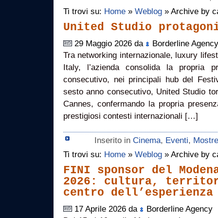
Ti trovi su:
Home
»
Weblog
» Archive by c
United Studio protagon
29 Maggio 2026 da
Borderline Agenc
Tra networking internazionale, luxury life
Italy, l’azienda consolida la propria 
consecutivo, nei principali hub del Fes
sesto anno consecutivo, United Studio tor
Cannes, confermando la propria presenza 
prestigiosi contesti internazionali […]
Inserito in
Cinema
,
Eventi
,
Mostr
Ti trovi su:
Home
»
Weblog
» Archive by c
FINI sponsor del Moden
2026: cultura, territo
centro dell’esperienza
17 Aprile 2026 da
Borderline Agency