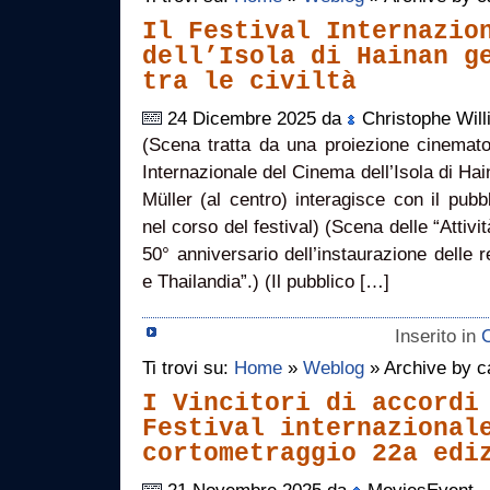
Il Festival Internazio
dell’Isola di Hainan g
tra le civiltà
24 Dicembre 2025 da
Christophe Wil
(Scena tratta da una proiezione cinematog
Internazionale del Cinema dell’Isola di Hain
Müller (al centro) interagisce con il pub
nel corso del festival) (Scena delle “Attività
50° anniversario dell’instaurazione delle r
e Thailandia”.) (Il pubblico […]
Inserito in
Ti trovi su:
Home
»
Weblog
» Archive by c
I Vincitori di accordi
Festival internazional
cortometraggio 22a edi