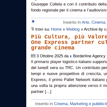
Giuseppe Collela e con il contributo dell
fondo regionale per il cinema e l’audiovisi
Inserito in
Arte
,
Cinema
Ti trovi su:
Home
»
Weblog
» Archive by c
Più Cultura, più Valor
One Express partner cu
grande cinema
3 Ottobre 2025 da
Borderline Agency
Il primario player logistico italiano suppo
del lunedì sera su TRC. Un contributo per i
tempi e nuove prospettive di crescita,
Express, il primo Pallet Network italiano
una volta la propria attenzione verso il 
partner […]
Inserito in
Cinema
,
Marketing e pubblici