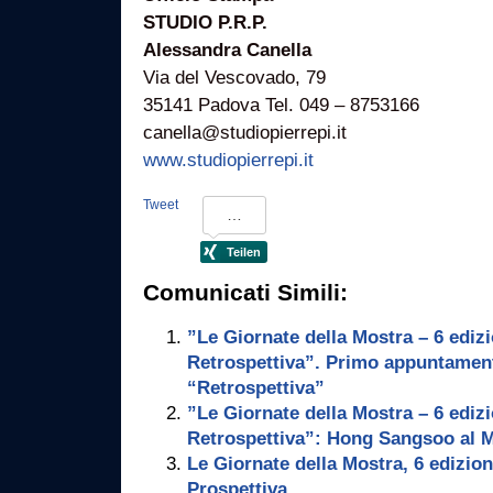
STUDIO P.R.P.
Alessandra Canella
Via del Vescovado, 79
35141 Padova Tel. 049 – 8753166
canella@studiopierrepi.it
www.studiopierrepi.it
Tweet
Comunicati Simili:
”Le Giornate della Mostra – 6 ediz
Retrospettiva”. Primo appuntamen
“Retrospettiva”
”Le Giornate della Mostra – 6 ediz
Retrospettiva”: Hong Sangsoo al M
Le Giornate della Mostra, 6 edizion
Prospettiva