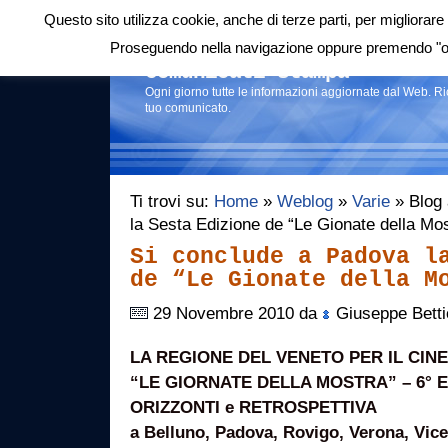
Questo sito utilizza cookie, anche di terze parti, per migliorare 
Login
|
RSS
|
Proseguendo nella navigazione oppure premendo "ok"
Comunicati stampa
Ogni giorno tutte le informazioni aggiornate dal Web. R
tuo comunicato.
Ti trovi su:
Home
»
Weblog
»
Varie
» Blog 
la Sesta Edizione de “Le Gionate della Mo
Si conclude a Padova l
de “Le Gionate della M
29 Novembre 2010 da
Giuseppe Betti
LA REGIONE DEL VENETO PER IL CINE
“LE GIORNATE DELLA MOSTRA” – 6° E
ORIZZONTI e RETROSPETTIVA
a Belluno, Padova, Rovigo, Verona, Vice