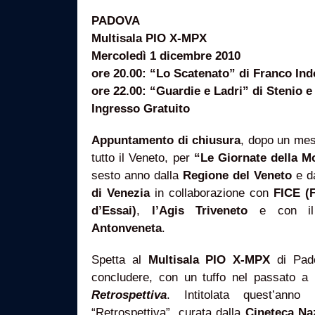
PADOVA
Multisala PIO X-MPX
Mercoledì 1 dicembre 2010
ore 20.00: “Lo Scatenato” di Franco Ind
ore 22.00: “Guardie e Ladri” di Stenio e
Ingresso Gratuito
Appuntamento di chiusura
, dopo un mes
tutto il Veneto, per
“Le Giornate della M
sesto anno dalla
Regione del Veneto
e d
di Venezia
in collaborazione con
FICE (
d’Essai)
,
l’Agis Triveneto
e con il
Antonveneta
.
Spetta al
Multisala PIO X-MPX
di Pad
concludere, con un tuffo nel passato a i
Retrospettiva
. Intitolata quest’anno
“Retrospettiva”, curata dalla
Cineteca Na