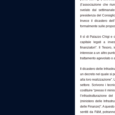
(l’associazione che riu
svelato dal settimanal
presidenza del Consiglio e
Invece il dicastero de
formalmente sulle propos
Il sì di Palazzo Chigi e d
capitale legati a invest
finanziatori”. Il Tesor
interesse a un altro punto
trattamento agevolato o a
Il dicastero delle Infras
un decreto nel quale si pr
alla loro realizzazione”.
settore. Scrivono i tecn
costituire “presso il mini
l’infrastrutturazione de
(ministero delle Infrast
delle Finanze)”. A quest
sentiti da F&M, potranno