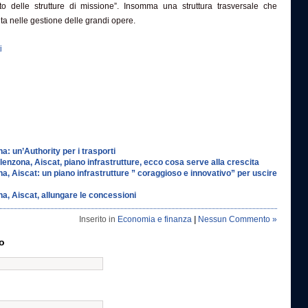
o delle strutture di missione”. Insomma una struttura trasversale che
aiuta nelle gestione delle grandi opere.
i
a: un’Authority per i trasporti
alenzona, Aiscat, piano infrastrutture, ecco cosa serve alla crescita
a, Aiscat: un piano infrastrutture ” coraggioso e innovativo” per uscire
na, Aiscat, allungare le concessioni
Inserito in
Economia e finanza
|
Nessun Commento »
o