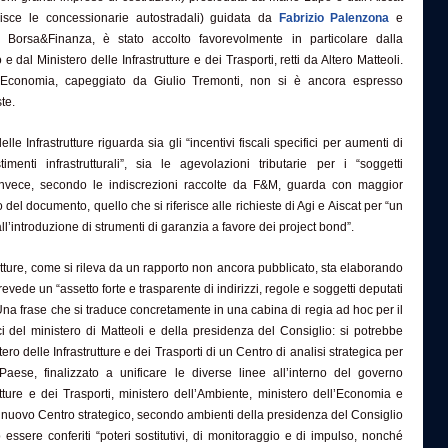
nisce le concessionarie autostradali) guidata da
Fabrizio Palenzona
e
e Borsa&Finanza, è stato accolto favorevolmente in particolare dalla
 dal Ministero delle Infrastrutture e dei Trasporti, retti da Altero Matteoli.
ll’Economia, capeggiato da Giulio Tremonti, non si è ancora espresso
te.
elle Infrastrutture riguarda sia gli “incentivi fiscali specifici per aumenti di
imenti infrastrutturali”, sia le agevolazioni tributarie per i “soggetti
o, invece, secondo le indiscrezioni raccolte da F&M, guarda con maggior
 del documento, quello che si riferisce alle richieste di Agi e Aiscat per “un
ll’introduzione di strumenti di garanzia a favore dei project bond”.
trutture, come si rileva da un rapporto non ancora pubblicato, sta elaborando
evede un “assetto forte e trasparente di indirizzi, regole e soggetti deputati
 Una frase che si traduce concretamente in una cabina di regia ad hoc per il
ici del ministero di Matteoli e della presidenza del Consiglio: si potrebbe
stero delle Infrastrutture e dei Trasporti di un Centro di analisi strategica per
l Paese, finalizzato a unificare le diverse linee all’interno del governo
rutture e dei Trasporti, ministero dell’Ambiente, ministero dell’Economia e
o nuovo Centro strategico, secondo ambienti della presidenza del Consiglio
 essere conferiti “poteri sostitutivi, di monitoraggio e di impulso, nonché