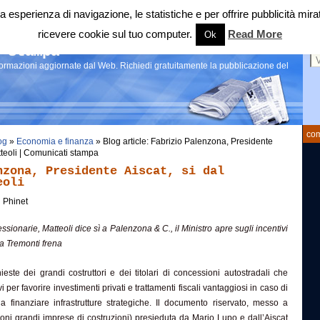
 tua esperienza di navigazione, le statistiche e per offrire pubblicità 
ricevere cookie sul tuo computer.
Read More
Ok
Ce
 stampa
nformazioni aggiornate dal Web. Richiedi gratuitamente la pubblicazione del
com
og
»
Economia e finanza
» Blog article: Fabrizio Palenzona, Presidente
atteoli | Comunicati stampa
nzona, Presidente Aiscat, si dal
eoli
Phinet
essionarie, Matteoli dice sì a Palenzona & C., il Ministro apre sugli incentivi
Ma Tremonti frena
ieste dei grandi costruttori e dei titolari di concessioni autostradali che
i per favorire investimenti privati e trattamenti fiscali vantaggiosi in caso di
e a finanziare infrastrutture strategiche. Il documento riservato, messo a
ioni grandi imprese di costruzioni) presieduta da Mario Lupo e dall’Aiscat