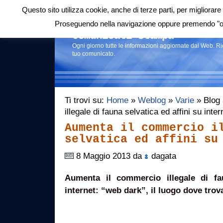
Questo sito utilizza cookie, anche di terze parti, per migliorare 
Login
|
RSS
|
Proseguendo nella navigazione oppure premendo "ok"
Comunicati stampa
Ogni giorno tutte le informazioni aggiornate dal Web. R
tuo comunicato.
Ti trovi su:
Home
»
Weblog
»
Varie
» Blog 
illegale di fauna selvatica ed affini su int
Aumenta il commercio i
selvatica ed affini su
8 Maggio 2013 da
dagata
Aumenta il commercio illegale di fa
internet: “web dark”, il luogo dove trova