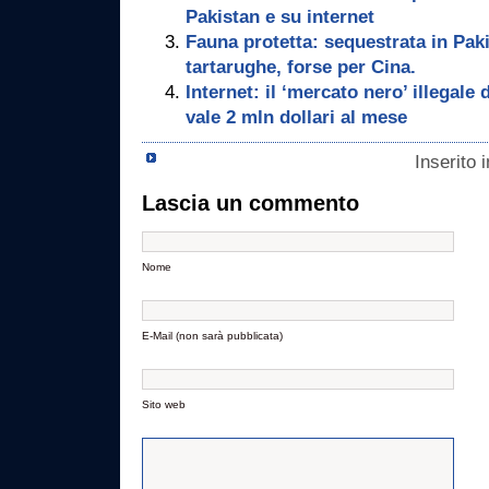
Pakistan e su internet
Fauna protetta: sequestrata in Pak
tartarughe, forse per Cina.
Internet: il ‘mercato nero’ illegale
vale 2 mln dollari al mese
Inserito 
Lascia un commento
Nome
E-Mail (non sarà pubblicata)
Sito web