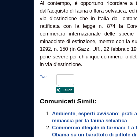
Al contempo, è opportuno ricordare a t
dall’acquisto di fauna o flora selvatica, ed
via d’estinzione che in Italia dal lont
ratificata con la legge n. 874 la Con
commercio internazionale delle specie 
minacciate di estinzione, mentre con la s
1992, n. 150 (in Gazz. Uff., 22 febbraio 199
pene severe per chiunque commerci o deti
in via d’estinzione.
Tweet
Comunicati Simili:
Ambiente, esperti avvisano: prati a
minaccia per la fauna selvatica
Commercio illegale di farmaci. La 
Obama su un barattolo di pillole di