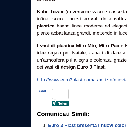
Kube Tower
(in versione vaso e cassetta
infine, sono i nuovi arrivati della
colle
plastica
hanno linee moderne ed elegant
piante abbastanza grandi, mettendo in luce i
I
vasi di plastica Mitu Miu
,
Mitu Pac
e
idee regalo per Natale, capaci di dare al
un’atmosfera più allegra e colorata, grazie 
dei
vasi di design Euro 3 Plast
.
http://www.euro3plast.com/it/notizie/nuovi-p
Tweet
Comunicati Simili:
Euro 3 Plast presenta i nuovi colori