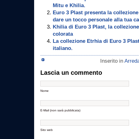
Mitu e Khilia.
Euro 3 Plast presenta la collezione 
dare un tocco personale alla tua ca
Khilia di Euro 3 Plast, la collezion
colorata
La collezione Etrhia di Euro 3 Plas
italiano.
Inserito in
Arred
Lascia un commento
Nome
E-Mail (non sarà pubblicata)
Sito web