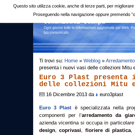
Questo sito utilizza cookie, anche di terze parti, per migliorare 
Login
|
RSS
|
Proseguendo nella navigazione oppure premendo "ok"
Comunicati stampa
Ogni giorno tutte le informazioni aggiornate dal Web. R
tuo comunicato.
Ti trovi su:
Home
»
Weblog
»
Arredamento
presenta i nuovi vasi delle collezioni Mitu
Euro 3 Plast presenta 
delle collezioni Mitu 
16 Dicembre 2013 da
euro3plast
Euro 3 Plast
è specializzata nella pro
componenti per l’
arredamento da giar
azienda vicentina si occupa in particolare
design
,
coprivasi
,
fioriere di plastica
,