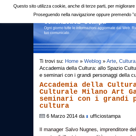
Questo sito utilizza cookie, anche di terze parti, per migliorare 
Login
|
RSS
|
Proseguendo nella navigazione oppure premendo "ok"
Comunicati stampa
Ogni giorno tutte le informazioni aggiornate dal Web. R
tuo comunicato.
Ti trovi su:
Home
»
Weblog
»
Arte
,
Cultura
Accademia della Cultura: allo Spazio Cultu
e seminari con i grandi personaggi della c
Accademia della Cultur
Culturale Milano Art G
seminari con i grandi 
cultura
6 Marzo 2014 da
ufficiostampa
Il manager Salvo Nugnes, imprenditore del