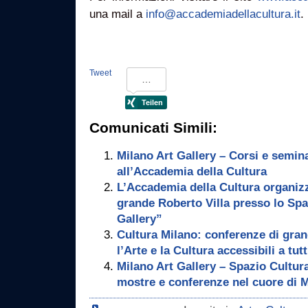
una mail a
info@accademiadellacultura.it
.
Tweet
Comunicati Simili:
Milano Art Gallery – Corsi e semina
all’Accademia della Cultura
L’Accademia della Cultura organizza
grande Roberto Villa presso lo Spa
Gallery”
Cultura Milano: conferenze di gra
l’Arte e la Cultura accessibili a tutt
Milano Art Gallery – Spazio Cultura
mostre e conferenze nel cuore di 