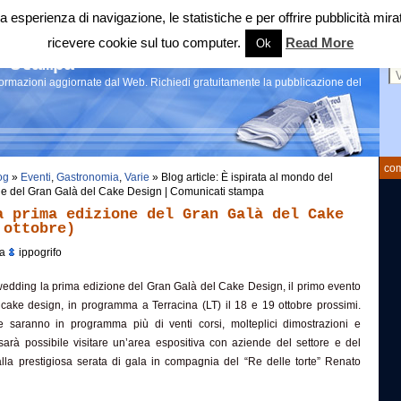
 tua esperienza di navigazione, le statistiche e per offrire pubblicità 
ricevere cookie sul tuo computer.
Read More
Ok
Ce
 stampa
nformazioni aggiornate dal Web. Richiedi gratuitamente la pubblicazione del
com
og
»
Eventi
,
Gastronomia
,
Varie
» Blog article: È ispirata al mondo del
ne del Gran Galà del Cake Design | Comunicati stampa
a prima edizione del Gran Galà del Cake
 ottobre)
da
ippogrifo
wedding la prima edizione del Gran Galà del Cake Design, il primo evento
cake design, in programma a Terracina (LT) il 18 e 19 ottobre prossimi.
e saranno in programma più di venti corsi, molteplici dimostrazioni e
arà possibile visitare un’area espositiva con aziende del settore e del
lla prestigiosa serata di gala in compagnia del “Re delle torte” Renato