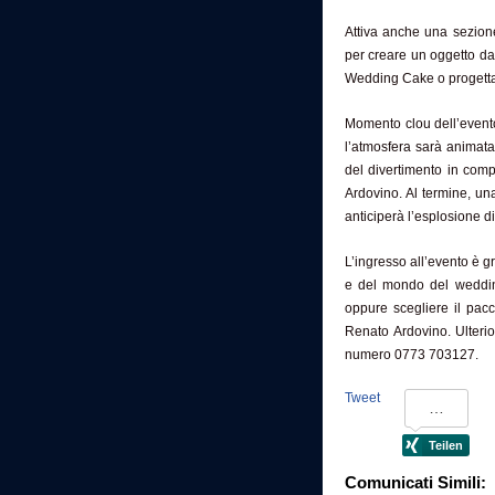
Attiva anche una sezione
per creare un oggetto da
Wedding Cake o progetta
Momento clou dell’evento
l’atmosfera sarà animata 
del divertimento in compa
Ardovino. Al termine, un
anticiperà l’esplosione d
L’ingresso all’evento è gr
e del mondo del wedding.
oppure scegliere il pac
Renato Ardovino. Ulterio
numero 0773 703127.
Tweet
Comunicati Simili: