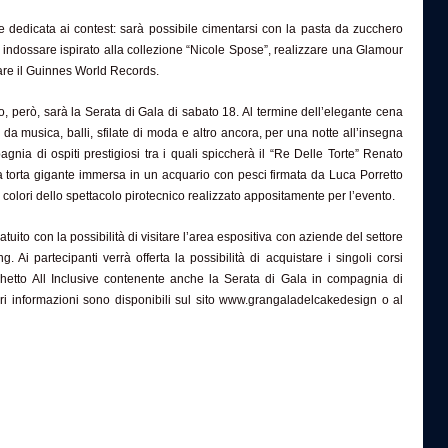
 dedicata ai contest: sarà possibile cimentarsi con la pasta da zucchero
 indossare ispirato alla collezione “Nicole Spose”, realizzare una Glamour
re il Guinnes World Records.
, però, sarà la Serata di Gala di sabato 18. Al termine dell’elegante cena
da musica, balli, sfilate di moda e altro ancora, per una notte all’insegna
gnia di ospiti prestigiosi tra i quali spiccherà il “Re Delle Torte” Renato
a torta gigante immersa in un acquario con pesci firmata da Luca Porretto
i colori dello spettacolo pirotecnico realizzato appositamente per l’evento.
atuito con la possibilità di visitare l’area espositiva con aziende del settore
 Ai partecipanti verrà offerta la possibilità di acquistare i singoli corsi
chetto All Inclusive contenente anche la Serata di Gala in compagnia di
ri informazioni sono disponibili sul sito www.grangaladelcakedesign o al