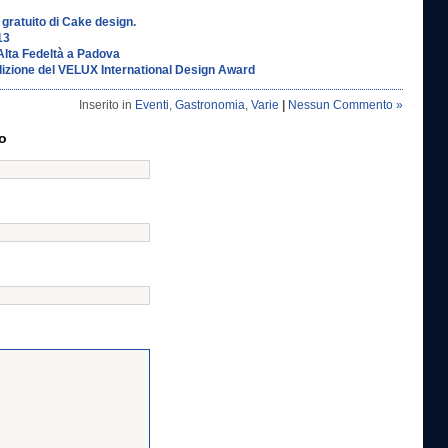
gratuito di Cake design.
13
’Alta Fedeltà a Padova
edizione del VELUX International Design Award
Inserito in
Eventi
,
Gastronomia
,
Varie
|
Nessun Commento »
o