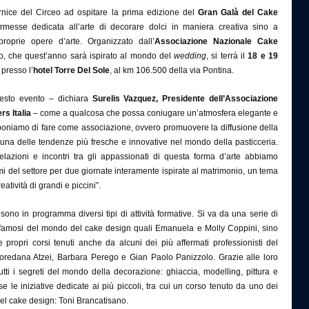
rnice del Circeo ad ospitare la prima edizione del
Gran Galà del Cake
messe dedicata all’arte di decorare dolci in maniera creativa sino a
proprie opere d’arte. Organizzato dall’
Associazione Nazionale Cake
to, che quest’anno sarà ispirato al mondo del
wedding
, si terrà il
18 e 19
 presso l’
hotel Torre Del Sole
, al km 106.500 della via Pontina.
esto evento – dichiara
Surelis Vazquez, Presidente dell’Associazione
s Italia
– come a qualcosa che possa coniugare un’atmosfera elegante e
poniamo di fare come associazione, ovvero promuovere la diffusione della
 una delle tendenze più fresche e innovative nel mondo della pasticceria.
relazioni e incontri tra gli appassionati di questa forma d’arte abbiamo
mi del settore per due giornate interamente ispirate al matrimonio, un tema
eatività di grandi e piccini”.
sono in programma diversi tipi di attività formative. Si va da una serie di
ti famosi del mondo del cake design quali Emanuela e Molly Coppini, sino
 propri corsi tenuti anche da alcuni dei più affermati professionisti del
 Loredana Atzei, Barbara Perego e Gian Paolo Panizzolo. Grazie alle loro
tutti i segreti del mondo della decorazione: ghiaccia, modelling, pittura e
se le iniziative dedicate ai più piccoli, tra cui un corso tenuto da uno dei
del cake design: Toni Brancatisano.