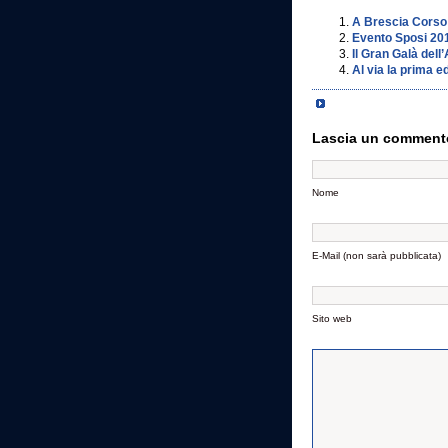
A Brescia Corso 
Evento Sposi 20
Il Gran Galà dell
Al via la prima 
Lascia un comment
Nome
E-Mail (non sarà pubblicata)
Sito web