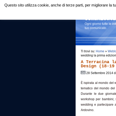
Questo sito utilizza cookie, anche di terze parti, per migliorare la
Login
|
RSS
|
Comunicati
Ogni giorno tutte le i
tuo comunicato.
Ti trovi su:
Home
»
Webl
wedding la prima edizio
A Terracina l
Design (18-19
28 Settembre 2014 
È ispirata al mondo del 
tematico del mondo del 
Durante le due giornat
workshop per bambini; s
wedding e partecipare a
Ardovino.