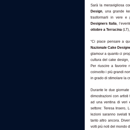
Sarà la meravigliosa co
Design
, una grande ker
trasformarli in vere e 
Designers Italia
, l’even
ottobre a Terracina
(LT),
“Ci piace pensare a qu
Nazionale Cake Designer
glamour a quanto ci pro
cultura del cake design,
Per riuscire a favorire 
coinvolto i più grandi no
in grado di stimolare la cr
Durante le due giornate 
dimostrazioni con artis
ad una ventina di veri e
settore: Teresa Insero,
lezioni saranno svelati 
tanto altro ancora. Diver
volti più noti del mondo 