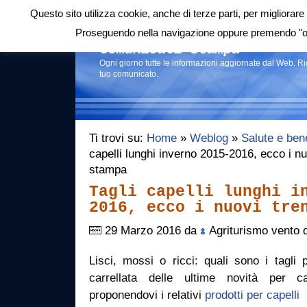
Questo sito utilizza cookie, anche di terze parti, per migliorare 
Login
|
RSS
|
Proseguendo nella navigazione oppure premendo "ok"
Comunicati stampa
Ogni giorno tutte le informazioni aggiornate dal Web. R
tuo comunicato.
Ti trovi su:
Home
»
Weblog
»
Salute e ben
capelli lunghi inverno 2015-2016, ecco i nu
stampa
Tagli capelli lunghi i
2016, ecco i nuovi tre
29 Marzo 2016 da
Agriturismo vento 
Lisci, mossi o ricci: quali sono i tagli
carrellata delle ultime novità per ca
proponendovi i relativi
prodotti per capelli