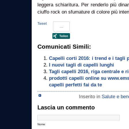
leggera schiaritura. Per renderlo più din
ciuffo rock on sfumature di colore più inte
Tweet
Comunicati Simili:
Capelli corti 2016: i trend e i tagli 
I nuovi tagli di capelli lunghi
Tagli capelli 2016, riga centrale e ri
prodotti capelli online su www.emsi
capelli perfetti fai da te
Inserito in
Salute e be
Lascia un commento
Nome