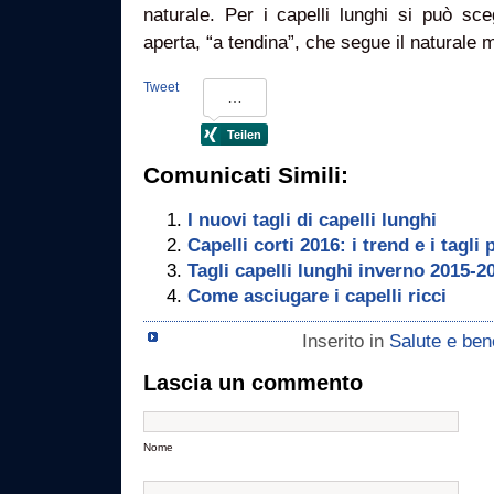
naturale. Per i capelli lunghi si può sc
aperta, “a tendina”, che segue il naturale 
Tweet
Comunicati Simili:
I nuovi tagli di capelli lunghi
Capelli corti 2016: i trend e i tagli 
Tagli capelli lunghi inverno 2015-2
Come asciugare i capelli ricci
Inserito in
Salute e be
Lascia un commento
Nome