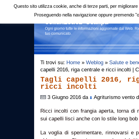
Questo sito utilizza cookie, anche di terze parti, per migliorare 
Login
|
RSS
|
Proseguendo nella navigazione oppure premendo "ok"
Comunicati stampa
Ogni giorno tutte le informazioni aggiornate dal Web. R
tuo comunicato.
Ti trovi su:
Home
»
Weblog
»
Salute e ben
capelli 2016, riga centrale e ricci incolti 
Tagli capelli 2016, ri
ricci incolti
3 Giugno 2016 da
Agriturismo vento d
Ricci incolti con frangia aperta, torna di 
sui capelli lisci anche con lo stile long bo
La voglia di sperimentare, rinnovarsi e 