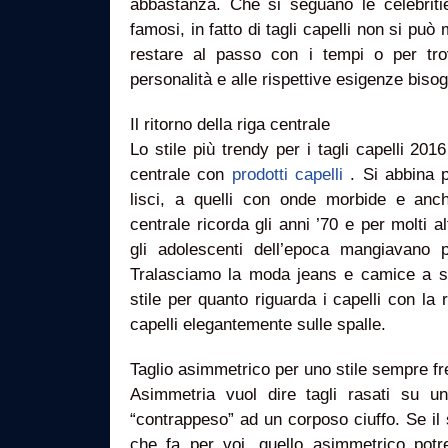
abbastanza. Che si seguano le celebrities
famosi, in fatto di tagli capelli non si può 
restare al passo con i tempi o per trov
personalità e alle rispettive esigenze bis
Il ritorno della riga centrale
Lo stile più trendy per i tagli capelli 201
centrale con
prodotti capelli
. Si abbina p
lisci, a quelli con onde morbide e anc
centrale ricorda gli anni ’70 e per molti a
gli adolescenti dell’epoca mangiavano 
Tralasciamo la moda jeans e camice a s
stile per quanto riguarda i capelli con la 
capelli elegantemente sulle spalle.
Taglio asimmetrico per uno stile sempre f
Asimmetria vuol dire tagli rasati su u
“contrappeso” ad un corposo ciuffo. Se il s
che fa per voi, quello asimmetrico potr