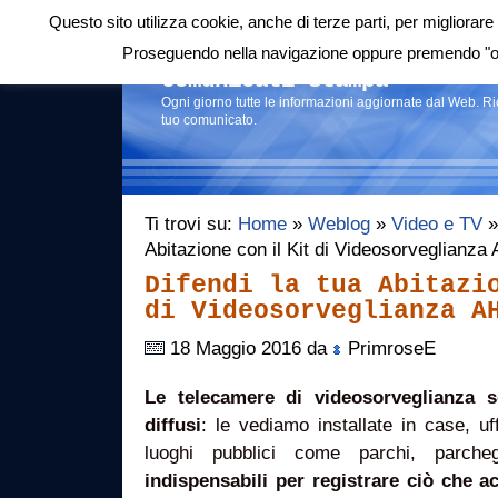
Questo sito utilizza cookie, anche di terze parti, per migliorare 
Login
|
RSS
|
Proseguendo nella navigazione oppure premendo "ok"
Comunicati stampa
Ogni giorno tutte le informazioni aggiornate dal Web. R
tuo comunicato.
Ti trovi su:
Home
»
Weblog
»
Video e TV
»
Abitazione con il Kit di Videosorveglianz
Difendi la tua Abitazi
di Videosorveglianza A
18 Maggio 2016 da
PrimroseE
Le telecamere di videosorveglianza 
diffusi
: le vediamo installate in case, uf
luoghi pubblici come parchi, parch
indispensabili per registrare ciò che a