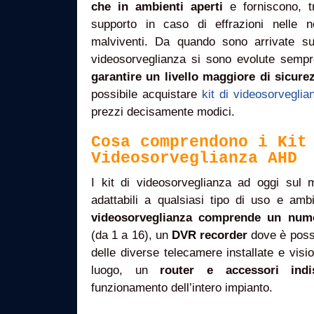
che in ambienti aperti
e forniscono, t
supporto in caso di effrazioni nelle n
malviventi. Da quando sono arrivate su
videosorveglianza si sono evolute semp
garantire un livello maggiore di sicure
possibile acquistare
kit di videosorvegli
prezzi decisamente modici.
Cosa comprendono i Kit
Videosorveglianza AHD
I kit di videosorveglianza ad oggi sul
adattabili a qualsiasi tipo di uso e amb
videosorveglianza comprende un nume
(da 1 a 16), un
DVR recorder
dove è possi
delle diverse telecamere installate e vis
luogo, un
router e accessori indis
funzionamento dell’intero impianto.