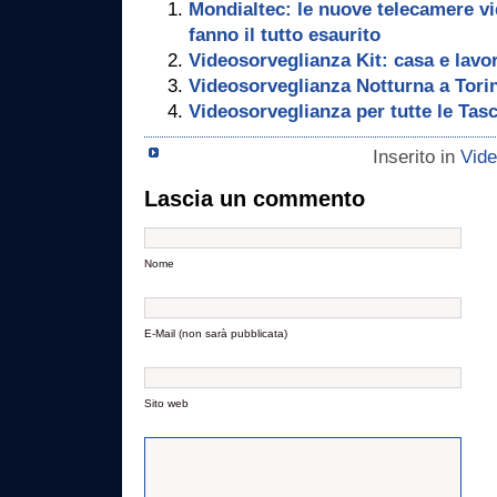
Mondialtec: le nuove telecamere v
fanno il tutto esaurito
Videosorveglianza Kit: casa e lavo
Videosorveglianza Notturna a Torin
Videosorveglianza per tutte le Tas
Inserito in
Vide
Lascia un commento
Nome
E-Mail (non sarà pubblicata)
Sito web